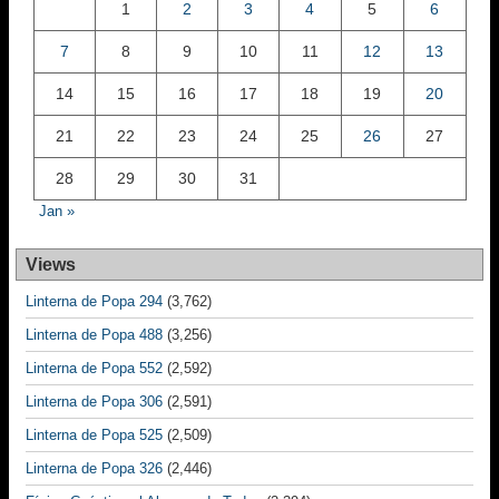
1
2
3
4
5
6
7
8
9
10
11
12
13
14
15
16
17
18
19
20
21
22
23
24
25
26
27
28
29
30
31
Jan »
Views
Linterna de Popa 294
(3,762)
Linterna de Popa 488
(3,256)
Linterna de Popa 552
(2,592)
Linterna de Popa 306
(2,591)
Linterna de Popa 525
(2,509)
Linterna de Popa 326
(2,446)