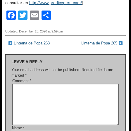
consultar en
http://www.prediceperu.com/
).
F
T
E
S
a
wi
m
h
c
tt
ail
ar
Updated: December 13, 2020 at 9:59 pm
e
er
e
Linterna de Popa 263
Linterna de Popa 265
b
o
LEAVE A REPLY
o
Your email address will not be published.
Required fields are
marked
*
k
Comment
*
Name
*