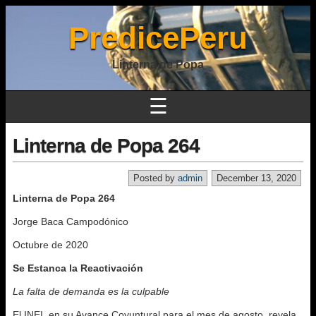
PredicePeru
Linterna de Popa
☰
Linterna de Popa 264
Posted by
admin
December 13, 2020
Linterna de Popa 264
Jorge Baca Campodónico
Octubre de 2020
Se Estanca la Reactivación
La falta de demanda es la culpable
El INEI, en su Avance Coyuntural para el mes de agosto, revela