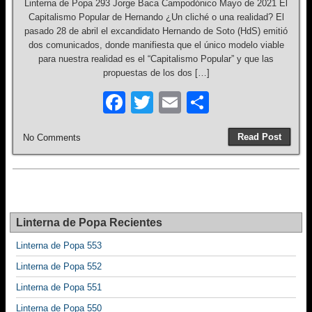
k
Linterna de Popa 293 Jorge Baca Campodónico Mayo de 2021 El
Capitalismo Popular de Hernando ¿Un cliché o una realidad? El
pasado 28 de abril el excandidato Hernando de Soto (HdS) emitió
dos comunicados, donde manifiesta que el único modelo viable
para nuestra realidad es el “Capitalismo Popular” y que las
propuestas de los dos […]
F
T
E
S
a
wi
m
h
Read Post
No Comments
c
tt
ail
ar
e
er
e
b
o
Linterna de Popa Recientes
o
Linterna de Popa 553
k
Linterna de Popa 552
Linterna de Popa 551
Linterna de Popa 550