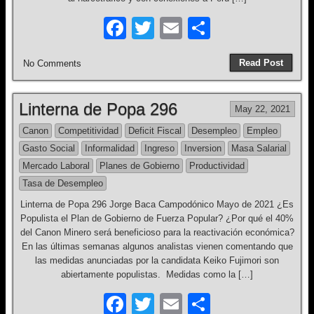
F
T
E
S
a
wi
m
h
Read Post
No Comments
c
tt
ail
ar
e
er
e
Linterna de Popa 296
May 22, 2021
b
Canon
Competitividad
Deficit Fiscal
Desempleo
Empleo
o
Gasto Social
Informalidad
Ingreso
Inversion
Masa Salarial
o
Mercado Laboral
Planes de Gobierno
Productividad
k
Tasa de Desempleo
Linterna de Popa 296 Jorge Baca Campodónico Mayo de 2021 ¿Es
Populista el Plan de Gobierno de Fuerza Popular? ¿Por qué el 40%
del Canon Minero será beneficioso para la reactivación económica?
En las últimas semanas algunos analistas vienen comentando que
las medidas anunciadas por la candidata Keiko Fujimori son
abiertamente populistas. Medidas como la […]
F
T
E
S