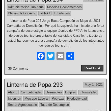
b
Administracion Tributaria
Modelos Econometricos
o
Planes de Gobierno
SUNAT
Tributacion
o
Linterna de Popa 294 Jorge Baca Campodónico Mayo de 2021
k
Campaña de Demolición ¿Por qué la izquierda ha iniciado una feroz
campaña de desprestigio al equipo técnico de FP? Ante la ausencia
de equipo técnico presentable del candidato Castillo, la izquierda
radical ha recurrido a una campaña de demolición de los integrantes
del equipo técnico […]
F
T
E
S
a
wi
m
h
Read Post
36 Comments
c
tt
ail
ar
e
er
e
Linterna de Popa 293
May 1, 2021
b
Ahorro
Competitividad
Desempleo
Empleo
Informalidad
o
Inversion
Mercado Laboral
Pobreza
Productividad
o
Sector Agropecuario
Tasa de Desempleo