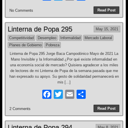
a
wi
m
h
Read Post
No Comments
c
tt
ail
ar
e
er
e
Linterna de Popa 295
May 15, 2021
b
Competitividad
Desempleo
Informalidad
Mercado Laboral
o
Planes de Gobierno
Pobreza
o
Linterna de Popa 295 Jorge Baca Campodónico Mayo de 2021 La
k
Mano Invisible y la Informalidad ¿Por qué existe informalidad en
una economía social de mercado? Quisiera agradecer a los miles
de lectores de mi Linterna de Popa de la semana pasada que me
han expresado su apoyo. Su gesto de solidaridad permanecerá en
mis […]
F
T
E
S
a
wi
m
h
Read Post
2 Comments
c
tt
ail
ar
e
er
e
Linterna de Popa 294
May 8, 2021