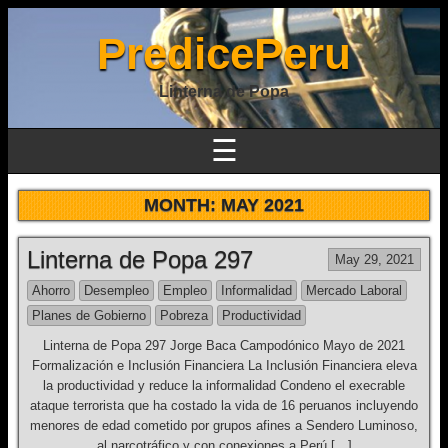
PredicePeru
Linterna de Popa
☰
MONTH:
MAY 2021
Linterna de Popa 297
May 29, 2021
Ahorro
Desempleo
Empleo
Informalidad
Mercado Laboral
Planes de Gobierno
Pobreza
Productividad
Linterna de Popa 297 Jorge Baca Campodónico Mayo de 2021
Formalización e Inclusión Financiera La Inclusión Financiera eleva
la productividad y reduce la informalidad Condeno el execrable
ataque terrorista que ha costado la vida de 16 peruanos incluyendo
menores de edad cometido por grupos afines a Sendero Luminoso,
al narcotráfico y con conexiones a Perú […]