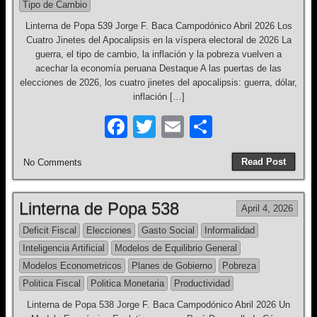
o
Tipo de Cambio
k
Linterna de Popa 539 Jorge F. Baca Campodónico Abril 2026 Los
Cuatro Jinetes del Apocalipsis en la víspera electoral de 2026 La
guerra, el tipo de cambio, la inflación y la pobreza vuelven a
acechar la economía peruana Destaque A las puertas de las
elecciones de 2026, los cuatro jinetes del apocalipsis: guerra, dólar,
inflación […]
F
T
E
S
a
wi
m
h
Read Post
No Comments
c
tt
ail
ar
e
er
e
Linterna de Popa 538
April 4, 2026
b
Deficit Fiscal
Elecciones
Gasto Social
Informalidad
o
Inteligencia Artificial
Modelos de Equilibrio General
o
Modelos Econometricos
Planes de Gobierno
Pobreza
k
Politica Fiscal
Politica Monetaria
Productividad
Linterna de Popa 538 Jorge F. Baca Campodónico Abril 2026 Un