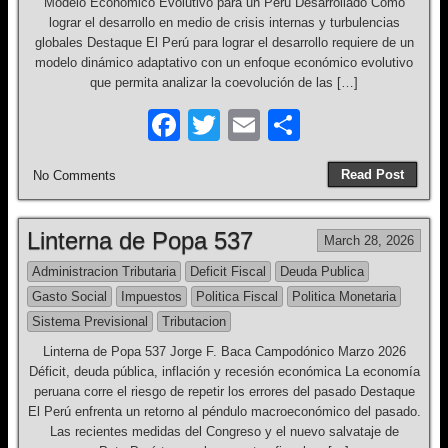
Modelo Económico Evolutivo para un Perú Desarrollado Cómo
lograr el desarrollo en medio de crisis internas y turbulencias
globales Destaque El Perú para lograr el desarrollo requiere de un
modelo dinámico adaptativo con un enfoque económico evolutivo
que permita analizar la coevolución de las […]
F
T
E
S
a
wi
m
h
Read Post
No Comments
c
tt
ail
ar
e
er
e
Linterna de Popa 537
March 28, 2026
b
Administracion Tributaria
Deficit Fiscal
Deuda Publica
o
Gasto Social
Impuestos
Politica Fiscal
Politica Monetaria
o
Sistema Previsional
Tributacion
k
Linterna de Popa 537 Jorge F. Baca Campodónico Marzo 2026
Déficit, deuda pública, inflación y recesión económica La economía
peruana corre el riesgo de repetir los errores del pasado Destaque
El Perú enfrenta un retorno al péndulo macroeconómico del pasado.
Las recientes medidas del Congreso y el nuevo salvataje de