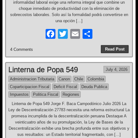
informalidad laboral exige una reforma integral que combine un
choque inmediato de productividad con la eliminación de
sobrecostos laborales. Solo así la formalidad podrá convertirse en
una opción […]
F
T
E
S
a
wi
m
h
Read Post
4 Comments
c
tt
ail
ar
e
er
e
Linterna de Popa 549
July 4, 2026
b
Administracion Tributaria
Canon
Chile
Colombia
o
Coparticipacion Fiscal
Deficit Fiscal
Deuda Publica
o
Impuestos
Politica Fiscal
Regiones
k
Linterna de Popa 549 Jorge F. Baca Campodónico Julio 2026 La
Ley de Descentralización 27783 necesita una reforma estructural La
promesa incumplida de la descentralización peruana Destaque A
veinticuatro años de su promulgación, la Ley de Bases de la
Descentralización exhibe una brecha profunda entre sus objetivos y
sus resultados: un Estado territorial fragmentado, con […]