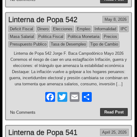
c
tt
ail
ar
e
er
e
Linterna de Popa 542
May 8, 2026
b
Deficit Fiscal
Dinero
Elecciones
Empleo
Informalidad
IPC
o
Masa Salarial
Politica Fiscal
Politica Monetaria
Precios
o
Presupuesto Publico
Tasa de Desempleo
Tipo de Cambio
k
Linterna de Popa 542 Jorge F. Baca Campodónico Mayo 2026
Corremos el riesgo de caer en una estagflación Inflación, guerra y
elecciones: el triángulo que amenaza la estabilidad económica
Destaque: La inflación vuelve a golpear a los hogares peruanos:
guerra, incertidumbre electoral y presión cambiaria se combinan en
una tormenta que amenaza salarios, consumo, inversión […]
F
T
E
S
a
wi
m
h
Read Post
No Comments
c
tt
ail
ar
e
er
e
Linterna de Popa 541
April 25, 2026
b