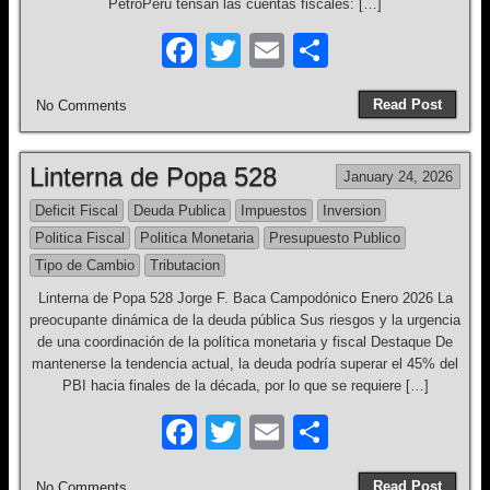
PetroPerú tensan las cuentas fiscales: […]
F
T
E
S
a
wi
m
h
Read Post
No Comments
c
tt
ail
ar
e
er
e
Linterna de Popa 528
January 24, 2026
b
Deficit Fiscal
Deuda Publica
Impuestos
Inversion
o
Politica Fiscal
Politica Monetaria
Presupuesto Publico
o
Tipo de Cambio
Tributacion
k
Linterna de Popa 528 Jorge F. Baca Campodónico Enero 2026 La
preocupante dinámica de la deuda pública Sus riesgos y la urgencia
de una coordinación de la política monetaria y fiscal Destaque De
mantenerse la tendencia actual, la deuda podría superar el 45% del
PBI hacia finales de la década, por lo que se requiere […]
F
T
E
S
a
wi
m
h
Read Post
No Comments