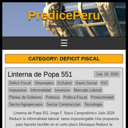
PredicePeru
Linterna de Popa
☰
CATEGORY:
DEFICIT FISCAL
Linterna de Popa 551
July 18, 2026
Deficit Fiscal
Desempleo
EsSalud
Gasto Social
IGV
Impuestos
Informalidad
Inversion
Mercado Laboral
Planes de Gobierno
Pobreza
Politica Fiscal
Productividad
Sector Agropecuario
Sector Construccion
Tecnologia
Linterna de Popa 551 Jorge F. Baca Campodónico Julio 2026
Reducir la informalidad laboral: tarea impostergable Una propuesta
para hacerla factible en el corto plazo Destaque:Reducir la