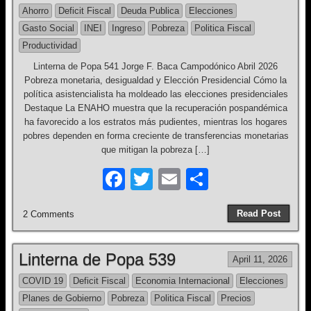
Ahorro
Deficit Fiscal
Deuda Publica
Elecciones
o
Gasto Social
INEI
Ingreso
Pobreza
Politica Fiscal
o
Productividad
k
Linterna de Popa 541 Jorge F. Baca Campodónico Abril 2026
Pobreza monetaria, desigualdad y Elección Presidencial Cómo la
política asistencialista ha moldeado las elecciones presidenciales
Destaque La ENAHO muestra que la recuperación pospandémica
ha favorecido a los estratos más pudientes, mientras los hogares
pobres dependen en forma creciente de transferencias monetarias
que mitigan la pobreza […]
F
T
E
S
a
wi
m
h
Read Post
2 Comments
c
tt
ail
ar
e
er
e
Linterna de Popa 539
April 11, 2026
b
COVID 19
Deficit Fiscal
Economia Internacional
Elecciones
o
Planes de Gobierno
Pobreza
Politica Fiscal
Precios