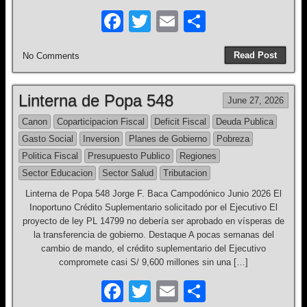
F
T
E
S
a
wi
m
h
Read Post
No Comments
c
tt
ail
ar
e
er
e
Linterna de Popa 548
June 27, 2026
b
Canon
Coparticipacion Fiscal
Deficit Fiscal
Deuda Publica
o
Gasto Social
Inversion
Planes de Gobierno
Pobreza
o
Politica Fiscal
Presupuesto Publico
Regiones
k
Sector Educacion
Sector Salud
Tributacion
Linterna de Popa 548 Jorge F. Baca Campodónico Junio 2026 El
Inoportuno Crédito Suplementario solicitado por el Ejecutivo El
proyecto de ley PL 14799 no debería ser aprobado en vísperas de
la transferencia de gobierno. Destaque A pocas semanas del
cambio de mando, el crédito suplementario del Ejecutivo
compromete casi S/ 9,600 millones sin una […]
F
T
E
S