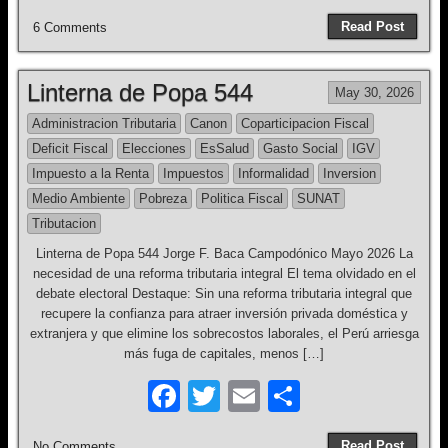
a
wi
m
h
Read Post
6 Comments
c
tt
ail
ar
e
er
e
Linterna de Popa 544
May 30, 2026
b
Administracion Tributaria
Canon
Coparticipacion Fiscal
o
Deficit Fiscal
Elecciones
EsSalud
Gasto Social
IGV
o
Impuesto a la Renta
Impuestos
Informalidad
Inversion
k
Medio Ambiente
Pobreza
Politica Fiscal
SUNAT
Tributacion
Linterna de Popa 544 Jorge F. Baca Campodónico Mayo 2026 La
necesidad de una reforma tributaria integral El tema olvidado en el
debate electoral Destaque: Sin una reforma tributaria integral que
recupere la confianza para atraer inversión privada doméstica y
extranjera y que elimine los sobrecostos laborales, el Perú arriesga
más fuga de capitales, menos […]
F
T
E
S
a
wi
m
h
Read Post
No Comments