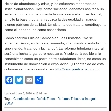
ciclos de abundancia y crisis, y los esfuerzos modernos de
institucionalización. Hoy, como sociedad, debemos aspirar a un
sistema tributario que fomente la inversión y el empleo formal,
amplíe la base tributaria, reduzca la desigualdad y financie
bienes públicos de calidad. Un sistema que trate al contribuyente
como ciudadano, no como sospechoso.
Como escribió Luis de Camões en Las Lusíadas: “No se
aprende, Señor, en fantasía, soñando, imaginando o estudiando,
sino viendo, tratando y luchando”. La reforma tributaria integral
será una lucha larga, pero necesaria. Y solo será posible si la
concebimos como un pacto entre ciudadanos libres, no como un
instrumento de dominación o expoliación. (El contenido de esta
columna se puede consultar en
http://www.prediceperu.com/
).
F
T
E
S
a
wi
m
h
c
tt
ail
ar
Updated: June 5, 2026 at 12:09 pm
Tags:
Contribuciones
,
Deficit Fiscal
,
Reforma Tributaria Integral
,
e
er
e
SUNAT