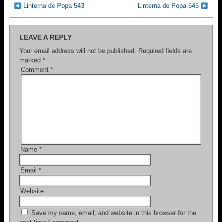
b
Linterna de Popa 543
Linterna de Popa 545
o
o
LEAVE A REPLY
k
Your email address will not be published.
Required fields are
marked
*
Comment
*
Name
*
Email
*
Website
Save my name, email, and website in this browser for the