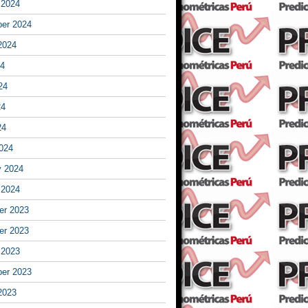
 2024
er 2024
2024
24
24
24
24
024
y 2024
 2024
r 2023
r 2023
 2023
er 2023
2023