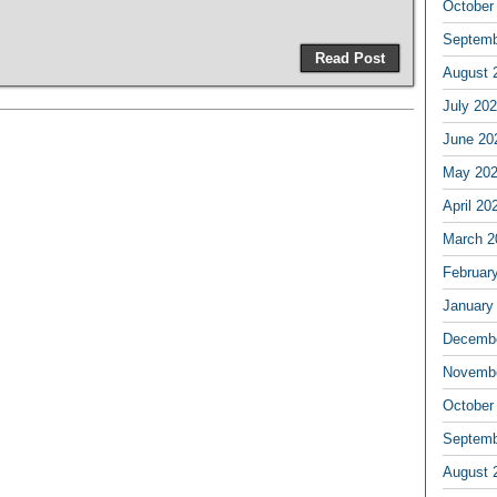
October
Septemb
Read Post
August 
July 20
June 20
May 20
April 20
March 2
Februar
January
Decembe
Novembe
October
Septemb
August 