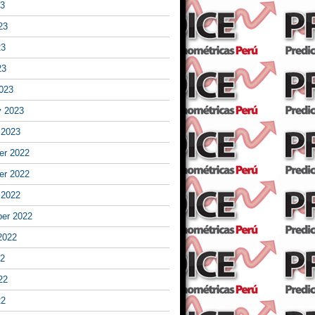
23
23
23
23
023
y 2023
 2023
r 2022
r 2022
 2022
er 2022
2022
22
22
22