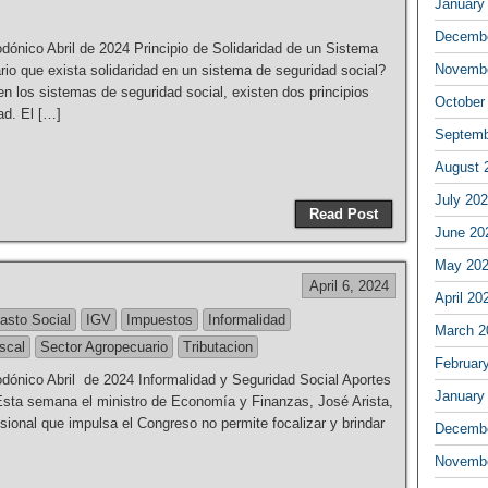
January
Decembe
ónico Abril de 2024 Principio de Solidaridad de un Sistema
Novembe
io que exista solidaridad en un sistema de seguridad social?
en los sistemas de seguridad social, existen dos principios
October
dad. El […]
Septemb
August 
July 20
Read Post
June 20
May 20
April 6, 2024
April 20
asto Social
IGV
Impuestos
Informalidad
March 2
iscal
Sector Agropecuario
Tributacion
Februar
ónico Abril de 2024 Informalidad y Seguridad Social Aportes
January
Esta semana el ministro de Economía y Finanzas, José Arista,
sional que impulsa el Congreso no permite focalizar y brindar
Decembe
Novembe