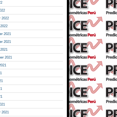
22
022
y 2022
 2022
r 2021
r 2021
 2021
er 2021
2021
21
21
21
21
021
y 2021