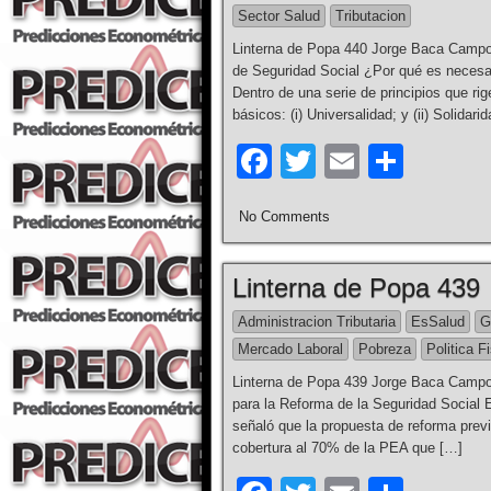
o
Sector Salud
Tributacion
o
Linterna de Popa 440 Jorge Baca Campod
k
de Seguridad Social ¿Por qué es necesar
Dentro de una serie de principios que rig
básicos: (i) Universalidad; y (ii) Solidari
F
T
E
S
a
wi
m
h
No Comments
c
tt
ail
ar
e
er
e
Linterna de Popa 439
b
Administracion Tributaria
EsSalud
G
o
Mercado Laboral
Pobreza
Politica F
o
Linterna de Popa 439 Jorge Baca Campod
k
para la Reforma de la Seguridad Social 
señaló que la propuesta de reforma previ
cobertura al 70% de la PEA que […]