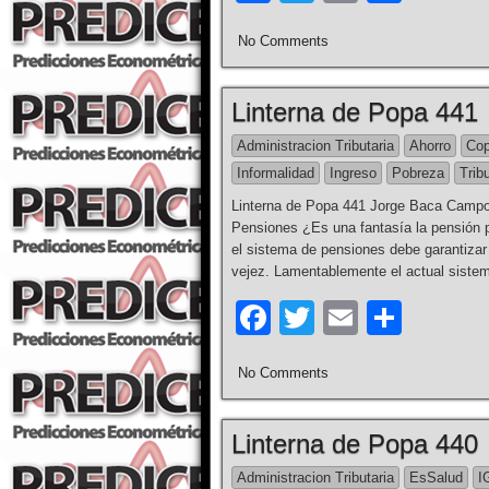
a
wi
m
h
No Comments
c
tt
ail
ar
e
er
e
Linterna de Popa 441
b
Administracion Tributaria
Ahorro
Cop
o
Informalidad
Ingreso
Pobreza
Trib
o
Linterna de Popa 441 Jorge Baca Campod
k
Pensiones ¿Es una fantasía la pensión p
el sistema de pensiones debe garantizar 
vejez. Lamentablemente el actual siste
F
T
E
S
a
wi
m
h
No Comments
c
tt
ail
ar
e
er
e
Linterna de Popa 440
b
Administracion Tributaria
EsSalud
I