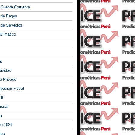
 Cuenta Corriente
 de Pagos
 de Servicios
Climatico
a
tividad
 Privado
ipacion Fiscal
19
iscal
a
on 1929
leo