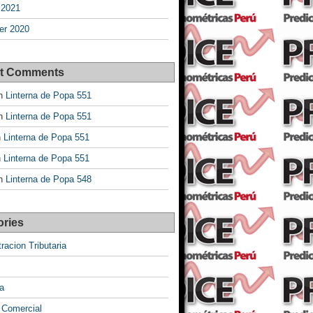
 2021
r 2020
t Comments
n
Linterna de Popa 551
n
Linterna de Popa 551
n
Linterna de Popa 551
n
Linterna de Popa 551
n
Linterna de Popa 548
ories
racion Tributaria
a
 Comercial