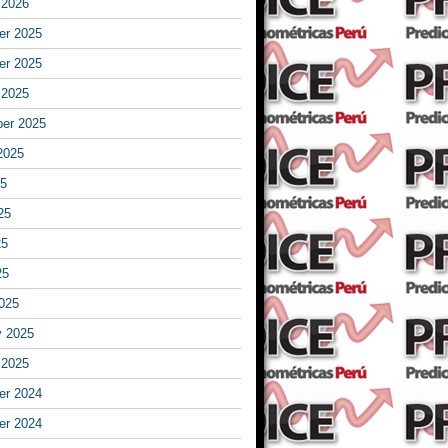
 2026
r 2025
r 2025
 2025
er 2025
2025
25
25
25
25
025
y 2025
 2025
r 2024
r 2024