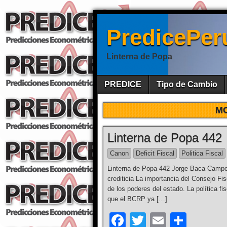
PredicePer
Linterna de Popa
PREDICE
Tipo de Cambio
M
Linterna de Popa 442
Canon
Deficit Fiscal
Politica Fiscal
Linterna de Popa 442 Jorge Baca Campodó
crediticia La importancia del Consejo Fi
de los poderes del estado. La política fi
que el BCRP ya […]
F
T
E
S