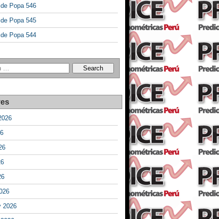
a de Popa 546
a de Popa 545
a de Popa 544
ves
2026
26
26
26
26
026
y 2026