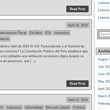
Lintern
Read Post
Lintern
Lintern
April 20, 2024
articipacion Fiscal
EsSalud
IGV
Impuestos
utacion
ónico Abril de 2024 El IGV Personalizado y el Sistema de
Archi
or consumo? La Constitución Política del Perú establece que
a los jubilados una retribución económica digna durante su
August 
ma de pensiones, que […]
July 20
June 20
May 20
Read Post
April 20
March 2
April 13, 2024
Februar
GV
Impuestos
Informalidad
Mercado Laboral
Pobreza