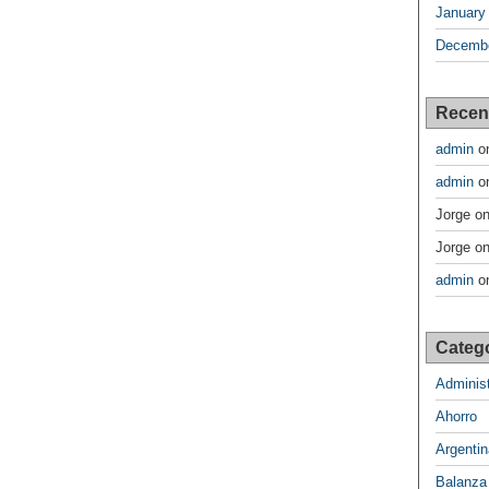
January
Decembe
Recen
admin
o
admin
o
Jorge
o
Jorge
o
admin
o
Categ
Administ
Ahorro
Argentin
Balanza