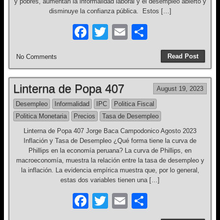
y pobres, aumentan la informalidad laboral y el desempleo abierto y
disminuye la confianza pública. Estos […]
F
T
E
S
a
wi
m
h
Read Post
No Comments
c
tt
ail
ar
e
er
e
Linterna de Popa 407
August 19, 2023
b
Desempleo
Informalidad
IPC
Politica Fiscal
o
Politica Monetaria
Precios
Tasa de Desempleo
o
Linterna de Popa 407 Jorge Baca Campodonico Agosto 2023
k
Inflación y Tasa de Desempleo ¿Qué forma tiene la curva de
Phillips en la economía peruana? La curva de Phillips, en
macroeconomía, muestra la relación entre la tasa de desempleo y
la inflación. La evidencia empírica muestra que, por lo general,
estas dos variables tienen una […]
F
T
E
S
a
wi
m
h