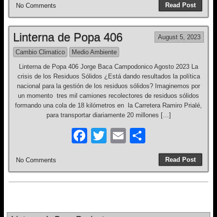
Read Post
No Comments
c
tt
ail
ar
e
er
e
Linterna de Popa 406
August 5, 2023
b
Cambio Climatico
Medio Ambiente
o
Linterna de Popa 406 Jorge Baca Campodonico Agosto 2023 La
o
crisis de los Residuos Sólidos ¿Está dando resultados la política
k
nacional para la gestión de los residuos sólidos? Imaginemos por
un momento tres mil camiones recolectores de residuos sólidos
formando una cola de 18 kilómetros en la Carretera Ramiro Prialé,
para transportar diariamente 20 millones […]
F
T
E
S
a
wi
m
h
Read Post
No Comments
c
tt
ail
ar
e
er
e
b
o