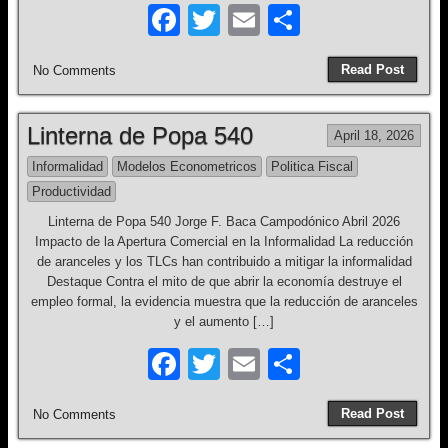
F
T
E
S
a
wi
m
h
Read Post
No Comments
c
tt
ail
ar
e
er
e
Linterna de Popa 540
April 18, 2026
b
Informalidad
Modelos Econometricos
Politica Fiscal
o
Productividad
o
Linterna de Popa 540 Jorge F. Baca Campodónico Abril 2026
k
Impacto de la Apertura Comercial en la Informalidad La reducción
de aranceles y los TLCs han contribuido a mitigar la informalidad
Destaque Contra el mito de que abrir la economía destruye el
empleo formal, la evidencia muestra que la reducción de aranceles
y el aumento […]
F
T
E
S
a
wi
m
h
Read Post
No Comments
c
tt
ail
ar