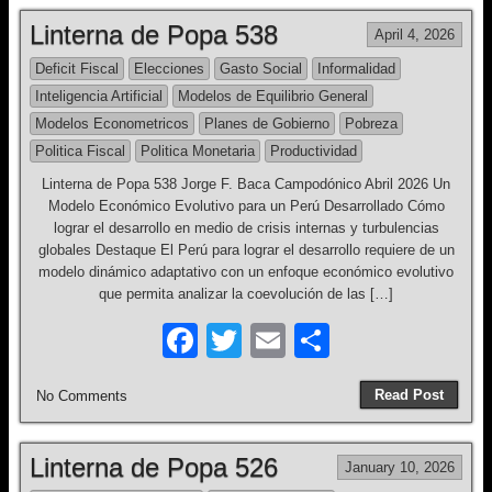
e
er
e
Linterna de Popa 538
April 4, 2026
b
Deficit Fiscal
Elecciones
Gasto Social
Informalidad
o
Inteligencia Artificial
Modelos de Equilibrio General
o
Modelos Econometricos
Planes de Gobierno
Pobreza
k
Politica Fiscal
Politica Monetaria
Productividad
Linterna de Popa 538 Jorge F. Baca Campodónico Abril 2026 Un
Modelo Económico Evolutivo para un Perú Desarrollado Cómo
lograr el desarrollo en medio de crisis internas y turbulencias
globales Destaque El Perú para lograr el desarrollo requiere de un
modelo dinámico adaptativo con un enfoque económico evolutivo
que permita analizar la coevolución de las […]
F
T
E
S
a
wi
m
h
Read Post
No Comments
c
tt
ail
ar
e
er
e
Linterna de Popa 526
January 10, 2026
b