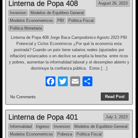
Linterna de Popa 408
August 26, 2023
b
Inversion
Modelos de Equilibrio General
o
Modelos Econometricos
PBI
Politica Fiscal
o
Politica Monetaria
k
Linterna de Popa 408 Jorge Baca Campodonico Agosto 2023 PBI
Potencial y Ciclos Económicos ¿Por qué la economía esta
postrada? Cuando un país tiene salarios reales (ajustados por
inflación) estancados o en declive se amplía la brecha entre ricos
y pobres, aumentan la informalidad laboral y el desempleo abierto y
disminuye la confianza pública. Estos […]
F
T
E
S
a
wi
m
h
Read Post
No Comments
c
tt
ail
ar
e
er
e
Linterna de Popa 401
July 1, 2023
b
Informalidad
Ingreso
Inversion
Modelos de Equilibrio General
o
Modelos Econometricos
Pobreza
Politica Fiscal