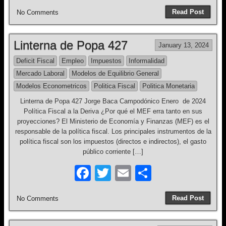
a
wi
m
h
Read Post
No Comments
c
tt
ail
ar
e
er
e
Linterna de Popa 427
January 13, 2024
b
Deficit Fiscal
Empleo
Impuestos
Informalidad
o
Mercado Laboral
Modelos de Equilibrio General
o
Modelos Econometricos
Politica Fiscal
Politica Monetaria
k
Linterna de Popa 427 Jorge Baca Campodónico Enero de 2024
Política Fiscal a la Deriva ¿Por qué el MEF erra tanto en sus
proyecciones? El Ministerio de Economía y Finanzas (MEF) es el
responsable de la política fiscal. Los principales instrumentos de la
política fiscal son los impuestos (directos e indirectos), el gasto
público corriente […]
F
T
E
S
a
wi
m
h
Read Post
No Comments
c
tt
ail
ar
e
er
e