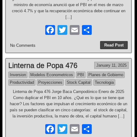
ministro de economía anunció que el PBI en el mes de marzo
creció 4.7% y que la recuperación económica debe continuar en
[…]
F
T
E
S
a
wi
m
h
Read Post
No Comments
c
tt
ail
ar
e
er
e
Linterna de Popa 476
January 11, 2025
b
Inversion
Modelos Econometricos
PBI
Planes de Gobierno
o
Productividad
Proyecciones
Stock Capital
Tecnologia
o
Linterna de Popa 476 Jorge Baca Campodónico Enero de 2025
k
Como duplicar el PBI en 10 años. ¿Qué es lo que se tiene que
hacer? Los factores que impulsan el crecimiento económico de un
país se pueden clasificar en cinco categorías: el stock de capital,
la inversión productiva, la mano de obra, el capital humano […]
F
T
E
S