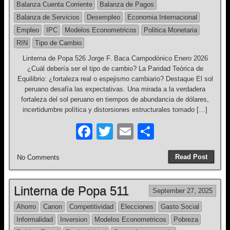
Balanza Cuenta Corriente
Balanza de Pagos
o
Balanza de Servicios
Desempleo
Economia Internacional
o
Empleo
IPC
Modelos Econometricos
Politica Monetaria
k
RIN
Tipo de Cambio
Linterna de Popa 526 Jorge F. Baca Campodónico Enero 2026
¿Cuál debería ser el tipo de cambio? La Paridad Teórica de
Equilibrio: ¿fortaleza real o espejismo cambiario? Destaque El sol
peruano desafía las expectativas. Una mirada a la verdadera
fortaleza del sol peruano en tiempos de abundancia de dólares,
incertidumbre política y distorsiones estructurales tomado […]
F
T
E
S
a
wi
m
h
Read Post
No Comments
c
tt
ail
ar
e
er
e
Linterna de Popa 511
September 27, 2025
b
Ahorro
Canon
Competitividad
Elecciones
Gasto Social
o
Informalidad
Inversion
Modelos Econometricos
Pobreza