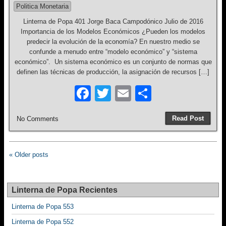
o
Politica Monetaria
k
Linterna de Popa 401 Jorge Baca Campodónico Julio de 2016
Importancia de los Modelos Económicos ¿Pueden los modelos
predecir la evolución de la economía? En nuestro medio se
confunde a menudo entre “modelo económico” y “sistema
económico”. Un sistema económico es un conjunto de normas que
definen las técnicas de producción, la asignación de recursos […]
F
T
E
S
a
wi
m
h
Read Post
No Comments
c
tt
ail
ar
e
er
e
b
« Older posts
o
o
Linterna de Popa Recientes
k
Linterna de Popa 553
Linterna de Popa 552