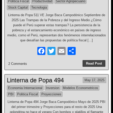
o
Politica Fiscal
Productividad
Sector Agropecuario
k
Stock Capital
Tecnologia
Linterna de Popa 511 VE Jorge Baca Campodónico Septiembre de
2025 Las Trampas de la Pobreza y del Ingreso Medio ¿Cómo
puede el Perú superar estas trampas? La persistencia de la
pobreza y el estancamiento económico en países de ingreso
medio, como el Perú, representan dos fenómenos interrelacionados
que desafían las propuestas de política fiscal […]
F
T
E
S
a
wi
m
h
Read Post
2 Comments
c
tt
ail
ar
e
er
e
Linterna de Popa 494
May 17, 2025
b
Economia Internacional
Inversion
Modelos Econometricos
o
PBI
Politica Fiscal
Proyecciones
o
Linterna de Popa 494 Jorge Baca Campodónico Mayo de 2025 PBI
k
del primer trimestre y Proyecciones para el resto de 2025 Una
golondrina no hace el verano Con bombos y platillos el flamante