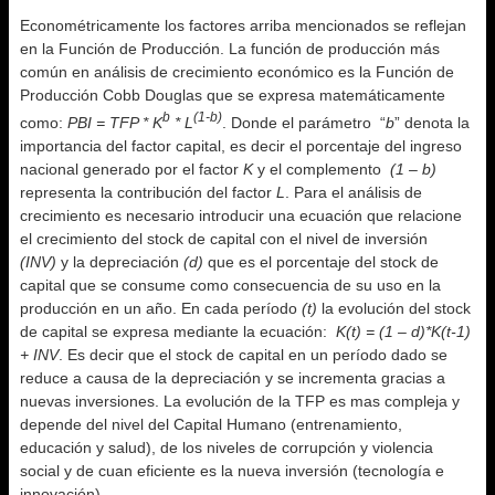
Econométricamente los factores arriba mencionados se reflejan
en la Función de Producción. La función de producción más
común en análisis de crecimiento económico es la Función de
Producción Cobb Douglas que se expresa matemáticamente
b
(1-b)
como:
PBI = TFP * K
* L
. Donde el parámetro “
b
” denota la
importancia del factor capital, es decir el porcentaje del ingreso
nacional generado por el factor
K
y el complemento
(1 – b)
representa la contribución del factor
L
. Para el análisis de
crecimiento es necesario introducir una ecuación que relacione
el crecimiento del stock de capital con el nivel de inversión
(INV)
y la depreciación
(d)
que es el porcentaje del stock de
capital que se consume como consecuencia de su uso en la
producción en un año. En cada período
(t)
la evolución del stock
de capital se expresa mediante la ecuación:
K(t) = (1 – d)*K(t-1)
+ INV
. Es decir que el stock de capital en un período dado se
reduce a causa de la depreciación y se incrementa gracias a
nuevas inversiones. La evolución de la TFP es mas compleja y
depende del nivel del Capital Humano (entrenamiento,
educación y salud), de los niveles de corrupción y violencia
social y de cuan eficiente es la nueva inversión (tecnología e
innovación).