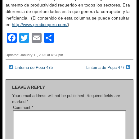
aumento de productividad requerido en todos los sectores. Esa
diferencia de oportunidades es la que genera la corrupción y la
ineficiencia. (El contenido de esta columna se puede consultar
en
http://www.prediceperu.com/
).
F
T
E
S
a
wi
m
h
c
tt
ail
ar
Updated: January 11, 2025 at 4:57 pm
e
er
e
Linterna de Popa 475
Linterna de Popa 477
b
o
LEAVE A REPLY
o
Your email address will not be published.
Required fields are
marked
*
k
Comment
*