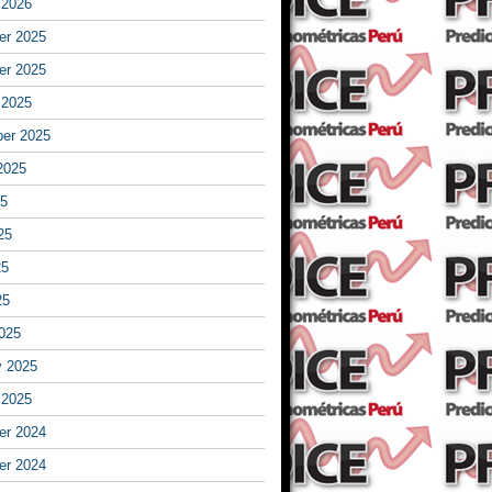
 2026
r 2025
r 2025
 2025
er 2025
2025
25
25
25
25
025
y 2025
 2025
r 2024
r 2024