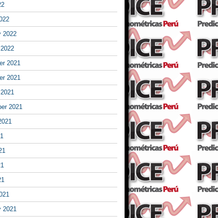
22
022
y 2022
 2022
r 2021
r 2021
 2021
er 2021
2021
21
21
21
21
021
y 2021