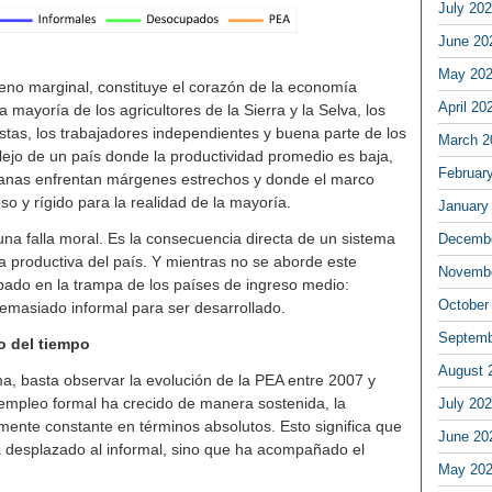
July 20
June 20
May 20
meno marginal, constituye el corazón de la economía
April 20
 mayoría de los agricultores de la Sierra y la Selva, los
istas, los trabajadores independientes y buena parte de los
March 2
flejo de un país donde la productividad promedio es baja,
Februar
nas enfrentan márgenes estrechos y donde el marco
so y rígido para la realidad de la mayoría.
January
una falla moral. Es la consecuencia directa de un sistema
Decembe
ra productiva del país. Y mientras no se aborde este
Novembe
apado en la trampa de los países de ingreso medio:
October
emasiado informal para ser desarrollado.
Septemb
o del tiempo
August 
a, basta observar la evolución de la PEA entre 2007 y
empleo formal ha crecido de manera sostenida, la
July 20
mente constante en términos absolutos. Esto significa que
June 20
a desplazado al informal, sino que ha acompañado el
May 20