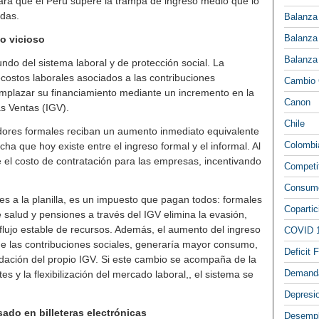
 para que el Perú supere la trampa de ingreso medio que lo
das.
Balanza
Balanza
o vicioso
Balanza
ndo del sistema laboral y de protección social. La
ecostos laborales asociados a las contribuciones
Cambio 
eemplazar su financiamiento mediante un incremento en la
Canon
s Ventas (IGV).
Chile
adores formales reciban un aumento inmediato equivalente
Colombi
cha que hoy existe entre el ingreso formal y el informal. Al
 el costo de contratación para las empresas, incentivando
Competi
Consumo
nes a la planilla, es un impuesto que pagan todos: formales
Copartic
e salud y pensiones a través del IGV elimina la evasión,
 flujo estable de recursos. Además, el aumento del ingreso
COVID 
 de las contribuciones sociales, generaría mayor consumo,
Deficit F
udación del propio IGV. Si este cambio se acompaña de la
Demand
es y la flexibilización del mercado laboral,, el sistema se
Depresi
do en billeteras electrónicas
Desemp