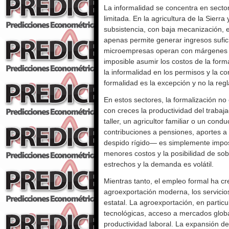
La informalidad se concentra en secto
limitada. En la agricultura de la Sierr
subsistencia, con baja mecanización,
apenas permite generar ingresos sufici
microempresas operan con márgenes re
imposible asumir los costos de la forma
la informalidad en los permisos y la 
formalidad es la excepción y no la regl
En estos sectores, la formalización no
con creces la productividad del traba
taller, un agricultor familiar o un con
contribuciones a pensiones, aportes a
despido rígido— es simplemente imposib
menores costos y la posibilidad de so
estrechos y la demanda es volátil.
Mientras tanto, el empleo formal ha c
agroexportación moderna, los servicios
estatal. La agroexportación, en partic
tecnológicas, acceso a mercados globa
productividad laboral. La expansión de