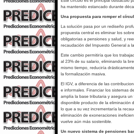
Este círculo es el principal obstáculo
ha mantenido estancado durante déca
Una propuesta para romper el círcul
La solución pasa por un rediseño profu
propuesta central es eliminar los sobr
obligatorias a pensiones y salud, y r
recaudación del Impuesto General a la
Este cambio permitiría que los trabaj
al 23% de su salario, eliminando la bre
mismo tiempo, reduciría drásticamente
la formalización masiva.
El IGV, a diferencia de las contribucio
e informales. Financiar los sistemas d
amplía la base tributaria y asegura un
disponible producto de la eliminación
lo que a su vez incrementaría la reca
eliminación de exoneraciones ineficient
vuelve aún más sostenible.
Un nuevo sistema de pensiones basa