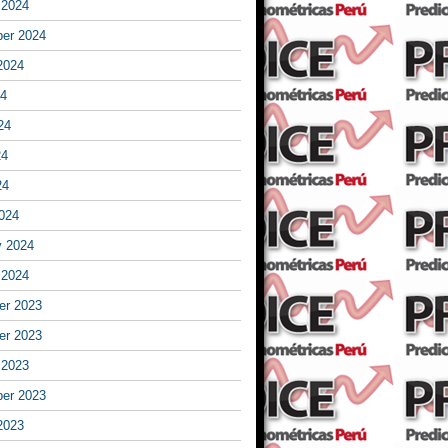
 2024
er 2024
2024
24
24
24
24
024
y 2024
 2024
r 2023
r 2023
 2023
er 2023
2023