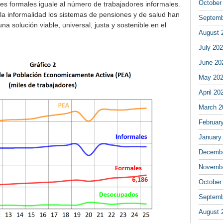
October
s formales iguale al número de trabajadores informales.
a informalidad los sistemas de pensiones y de salud han
Septemb
na solución viable, universal, justa y sostenible en el
August 
July 20
June 20
May 20
April 20
March 2
Februar
January
Decembe
Novembe
October
Septemb
August 