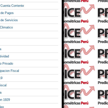
 Cuenta Corriente
 de Pagos
 de Servicios
Climatico
a
tividad
 Privado
ipacion Fiscal
19
iscal
a
on 1929
leo