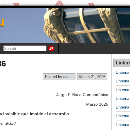
u
36
Linter
Lintern
Posted by
admin
March 21, 2026
Lintern
Lintern
Jorge F. Baca Campodónico
Lintern
Marzo 2026
Lintern
a invisible que impide el desarrollo
Lintern
ormalidad
Lintern