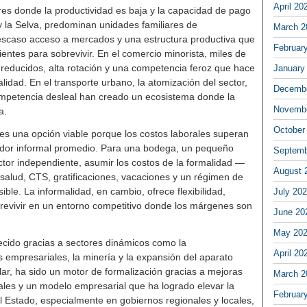
April 20
res donde la productividad es baja y la capacidad de pago
a y la Selva, predominan unidades familiares de
March 2
 escaso acceso a mercados y una estructura productiva que
Februar
entes para sobrevivir. En el comercio minorista, miles de
ducidos, alta rotación y una competencia feroz que hace
January
lidad. En el transporte urbano, la atomización del sector,
Decembe
competencia desleal han creado un ecosistema donde la
Novembe
a.
October
 es una opción viable porque los costos laborales superan
jador informal promedio. Para una bodega, un pequeño
Septemb
ductor independiente, asumir los costos de la formalidad —
August 
 salud, CTS, gratificaciones, vacaciones y un régimen de
le. La informalidad, en cambio, ofrece flexibilidad,
July 20
brevivir en un entorno competitivo donde los márgenes son
June 20
May 20
recido gracias a sectores dinámicos como la
April 20
 empresariales, la minería y la expansión del aparato
ular, ha sido un motor de formalización gracias a mejoras
March 2
les y un modelo empresarial que ha logrado elevar la
Februar
l Estado, especialmente en gobiernos regionales y locales,