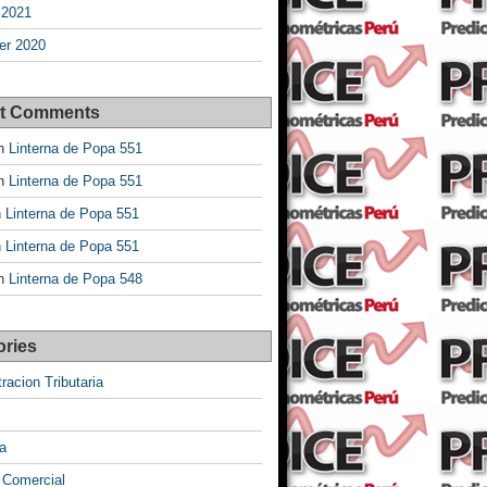
 2021
r 2020
t Comments
n
Linterna de Popa 551
n
Linterna de Popa 551
n
Linterna de Popa 551
n
Linterna de Popa 551
n
Linterna de Popa 548
ories
racion Tributaria
a
 Comercial