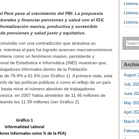
Lintern
Lintern
el Perú pese al crecimiento del PBI. La propuesta
borales y financiar pensiones y salud con el IGV,
Lintern
formalización masiva, productiva y sostenible
de pensiones y salud justo y equitativo.
convivido con una contradicción que atraviesa su
a: mientras el país ha logrado avances macroeconómicos
mantiene como un fenómeno masivo, persistente y
cional de Estadística e Informática (INEI) muestran que,
Archi
abajadores informales dentro de la Población
August 
 de 76.8% a 61.6% (ver Gráfico 1). A primera vista, esta
nfo de las políticas públicas o como el reflejo de un país
July 20
 basta mirar el número absoluto de trabajadores
June 20
vanezca: en 2007 había alrededor de 11.46 millones de
deando los 11.39 millones (ver Gráfico 2).
May 20
April 20
March 2
Februar