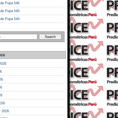
a de Popa 546
a de Popa 545
a de Popa 544
ves
2026
26
26
26
26
026
y 2026