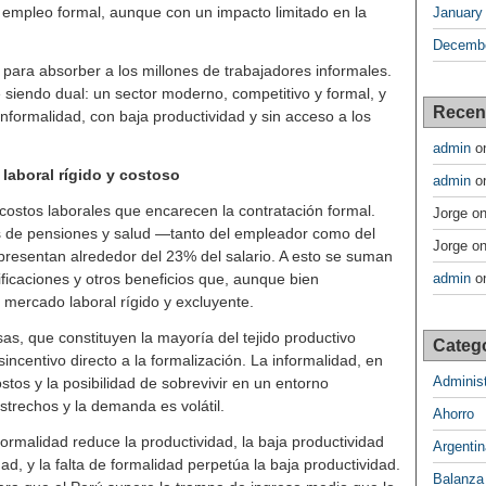
 empleo formal, aunque con un impacto limitado en la
January
Decembe
 para absorber a los millones de trabajadores informales.
e siendo dual: un sector moderno, competitivo y formal, y
Recen
informalidad, con baja productividad y sin acceso a los
admin
o
laboral rígido y costoso
admin
o
costos laborales que encarecen la contratación formal.
Jorge
o
as de pensiones y salud —tanto del empleador como del
Jorge
o
epresentan alrededor del 23% del salario. A esto se suman
admin
o
ificaciones y otros beneficios que, aunque bien
mercado laboral rígido y excluyente.
, que constituyen la mayoría del tejido productivo
Categ
incentivo directo a la formalización. La informalidad, en
Administ
stos y la posibilidad de sobrevivir en un entorno
trechos y la demanda es volátil.
Ahorro
nformalidad reduce la productividad, la baja productividad
Argentin
ad, y la falta de formalidad perpetúa la baja productividad.
Balanza