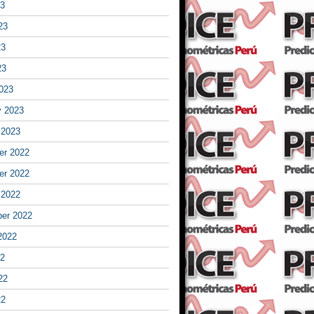
23
23
23
23
023
y 2023
 2023
r 2022
r 2022
 2022
er 2022
2022
22
22
22