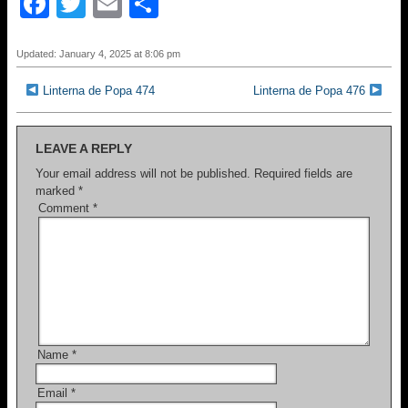
F
T
E
S
a
wi
m
h
c
tt
ail
ar
Updated: January 4, 2025 at 8:06 pm
e
er
e
Linterna de Popa 474
Linterna de Popa 476
b
o
LEAVE A REPLY
o
Your email address will not be published.
Required fields are
marked
*
k
Comment
*
Name
*
Email
*