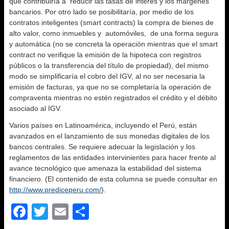
que contribuiría a reducir las tasas de interés y los márgenes
bancarios. Por otro lado se posibilitaría, por medio de los
contratos inteligentes (smart contracts) la compra de bienes de
alto valor, como inmuebles y automóviles, de una forma segura
y automática (no se concreta la operación mientras que el smart
contract no verifique la emisión de la hipoteca con registros
públicos o la transferencia del título de propiedad), del mismo
modo se simplificaría el cobro del IGV, al no ser necesaria la
emisión de facturas, ya que no se completaría la operación de
compraventa mientras no estén registrados el crédito y el débito
asociado al IGV.
Varios países en Latinoamérica, incluyendo el Perú, están
avanzados en el lanzamiento de sus monedas digitales de los
bancos centrales. Se requiere adecuar la legislación y los
reglamentos de las entidades intervinientes para hacer frente al
avance tecnológico que amenaza la estabilidad del sistema
financiero. (El contenido de esta columna se puede consultar en
http://www.prediceperu.com/
).
F
T
E
S
a
wi
m
h