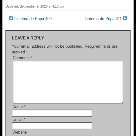
c
tt
ail
ar
Updated: September 9, 2023 at 4:13 pm
e
er
e
Linterna de Popa 409
Linterna de Popa 411
b
o
LEAVE A REPLY
o
Your email address will not be published.
Required fields are
marked
*
k
Comment
*
Name
*
Email
*
Website