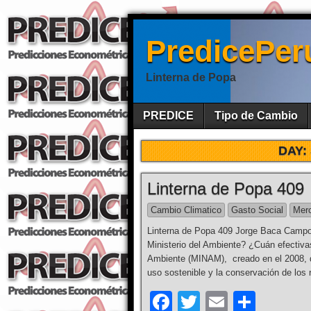
PredicePer
Linterna de Popa
PREDICE
Tipo de Cambio
DAY:
Linterna de Popa 409
Cambio Climatico
Gasto Social
Merc
Linterna de Popa 409 Jorge Baca Campo
Ministerio del Ambiente? ¿Cuán efectivas
Ambiente (MINAM), creado en el 2008, d
uso sostenible y la conservación de los 
F
T
E
S