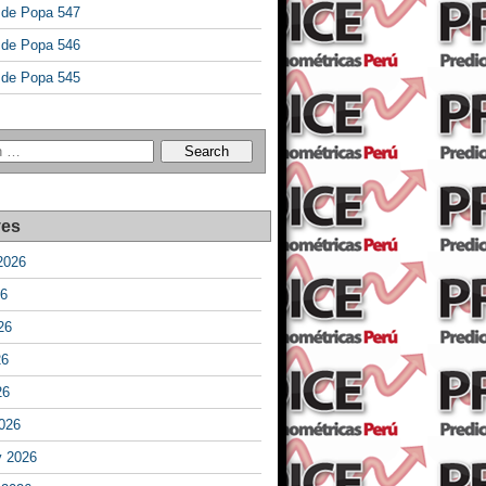
a de Popa 547
a de Popa 546
a de Popa 545
ves
2026
26
26
26
26
026
y 2026