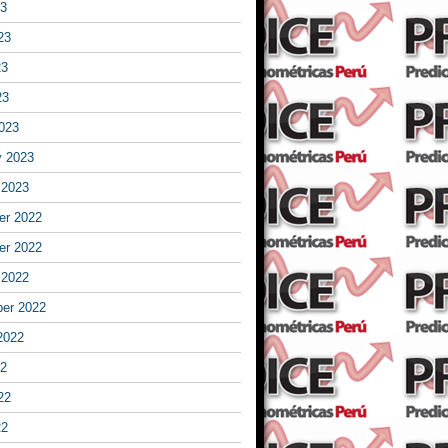
23
23
23
23
023
y 2023
 2023
r 2022
r 2022
 2022
er 2022
2022
22
22
22