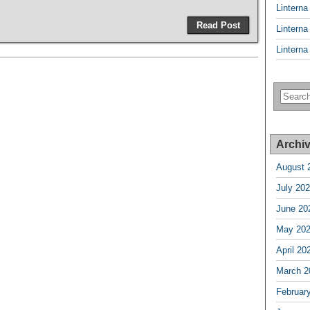
Lintern
Read Post
Lintern
Lintern
Archi
August 
July 20
June 20
May 20
April 20
March 2
Februar