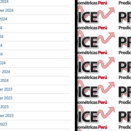
 2024
er 2024
2024
24
24
24
24
024
y 2024
 2024
r 2023
r 2023
 2023
er 2023
2023