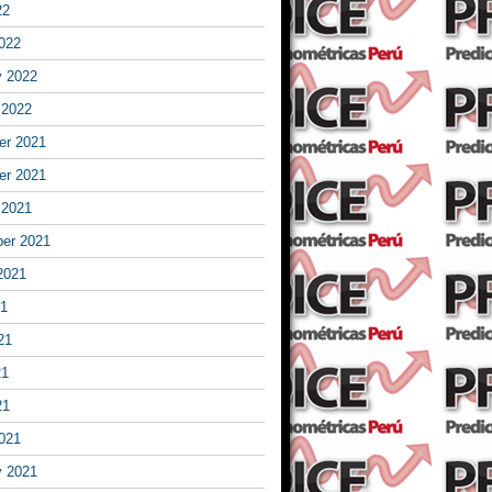
22
022
y 2022
 2022
r 2021
r 2021
 2021
er 2021
2021
21
21
21
21
021
y 2021