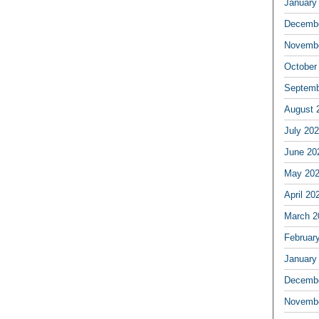
January
Decembe
Novembe
October
Septemb
August 
July 20
June 20
May 20
April 20
March 2
Februar
January
Decembe
Novembe