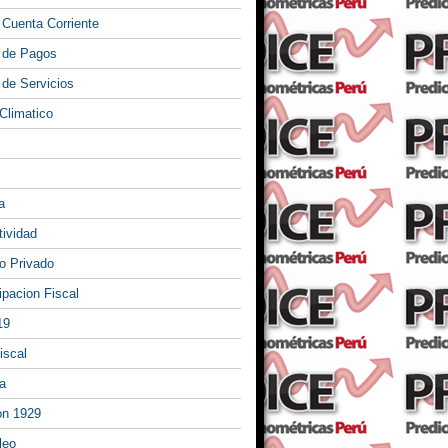
 Cuenta Corriente
 de Pagos
 de Servicios
Climatico
a
tividad
 Privado
ipacion Fiscal
19
iscal
a
on 1929
leo