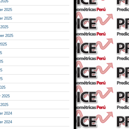
 2026
r 2025
r 2025
 2025
er 2025
2025
25
25
25
25
025
y 2025
 2025
r 2024
r 2024