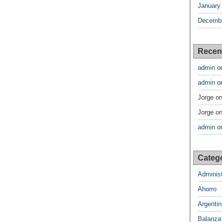
January
Decembe
Recen
admin
o
admin
o
Jorge
o
Jorge
o
admin
o
Categ
Administ
Ahorro
Argentin
Balanza