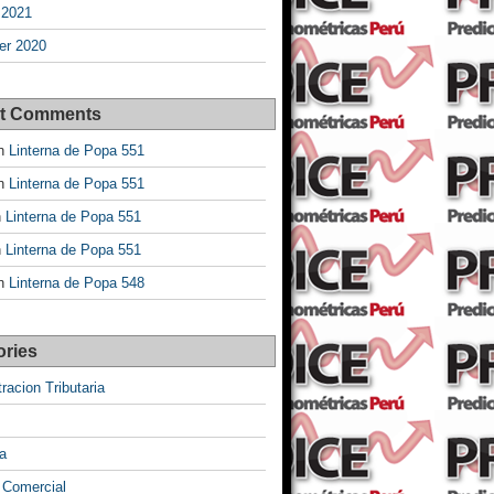
 2021
r 2020
t Comments
n
Linterna de Popa 551
n
Linterna de Popa 551
n
Linterna de Popa 551
n
Linterna de Popa 551
n
Linterna de Popa 548
ories
racion Tributaria
a
 Comercial