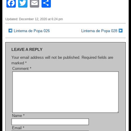
F
T
E
S
a
wi
m
h
c
tt
ail
ar
Updated: December 12, 2020 at 6:24 pm
e
er
e
Linterna de Popa 026
Linterna de Popa 028
b
o
LEAVE A REPLY
o
Your email address will not be published.
Required fields are
marked
*
k
Comment
*
Name
*
Email
*