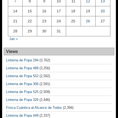
7
8
9
10
11
12
13
14
15
16
17
18
19
20
21
22
23
24
25
26
27
28
29
30
31
Jan »
Views
Linterna de Popa 294
(3,762)
Linterna de Popa 488
(3,256)
Linterna de Popa 552
(2,592)
Linterna de Popa 306
(2,591)
Linterna de Popa 525
(2,509)
Linterna de Popa 326
(2,446)
Física Cuántica al Alcance de Todos
(2,394)
Linterna de Popa 449
(2,337)