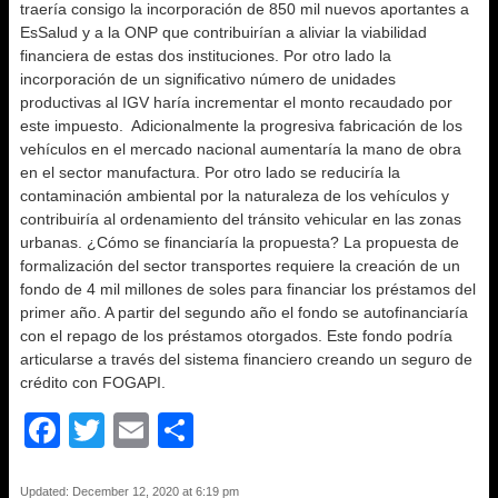
traería consigo la incorporación de 850 mil nuevos aportantes a
EsSalud y a la ONP que contribuirían a aliviar la viabilidad
financiera de estas dos instituciones. Por otro lado la
incorporación de un significativo número de unidades
productivas al IGV haría incrementar el monto recaudado por
este impuesto. Adicionalmente la progresiva fabricación de los
vehículos en el mercado nacional aumentaría la mano de obra
en el sector manufactura. Por otro lado se reduciría la
contaminación ambiental por la naturaleza de los vehículos y
contribuiría al ordenamiento del tránsito vehicular en las zonas
urbanas. ¿Cómo se financiaría la propuesta? La propuesta de
formalización del sector transportes requiere la creación de un
fondo de 4 mil millones de soles para financiar los préstamos del
primer año. A partir del segundo año el fondo se autofinanciaría
con el repago de los préstamos otorgados. Este fondo podría
articularse a través del sistema financiero creando un seguro de
crédito con FOGAPI.
F
T
E
S
a
wi
m
h
Updated: December 12, 2020 at 6:19 pm