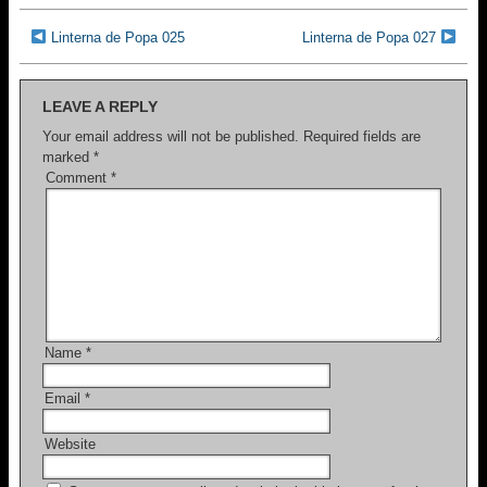
c
tt
ail
ar
e
er
e
Linterna de Popa 025
Linterna de Popa 027
b
o
LEAVE A REPLY
o
Your email address will not be published.
Required fields are
marked
*
k
Comment
*
Name
*
Email
*
Website