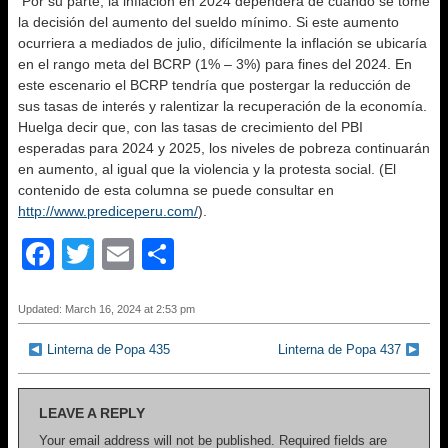
Por su parte, la inflación en 2024 dependerá de cuando se tome
la decisión del aumento del sueldo mínimo. Si este aumento
ocurriera a mediados de julio, difícilmente la inflación se ubicaría
en el rango meta del BCRP (1% – 3%) para fines del 2024. En
este escenario el BCRP tendría que postergar la reducción de
sus tasas de interés y ralentizar la recuperación de la economía.
Huelga decir que, con las tasas de crecimiento del PBI
esperadas para 2024 y 2025, los niveles de pobreza continuarán
en aumento, al igual que la violencia y la protesta social. (El
contenido de esta columna se puede consultar en
http://www.prediceperu.com/
).
F
T
E
S
a
wi
m
h
c
tt
ail
ar
Updated: March 16, 2024 at 2:53 pm
e
er
e
Linterna de Popa 435
Linterna de Popa 437
b
o
LEAVE A REPLY
o
Your email address will not be published.
Required fields are