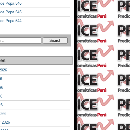
a de Popa 546
a de Popa 545
a de Popa 544
ves
2026
26
26
26
26
026
y 2026