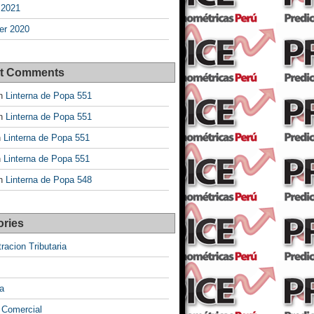
 2021
r 2020
t Comments
n
Linterna de Popa 551
n
Linterna de Popa 551
n
Linterna de Popa 551
n
Linterna de Popa 551
n
Linterna de Popa 548
ories
racion Tributaria
a
 Comercial