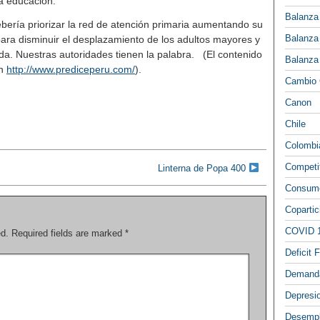
la educación.
Balanza
debería priorizar la red de atención primaria aumentando su
Balanza
para disminuir el desplazamiento de los adultos mayores y
ada. Nuestras autoridades tienen la palabra. (El contenido
Balanza
en
http://www.prediceperu.com/
).
Cambio 
Canon
Chile
Colombi
Competi
Linterna de Popa 400
Consumo
Copartic
COVID 
ed.
Required fields are marked
*
Deficit F
Demand
Depresi
Desemp