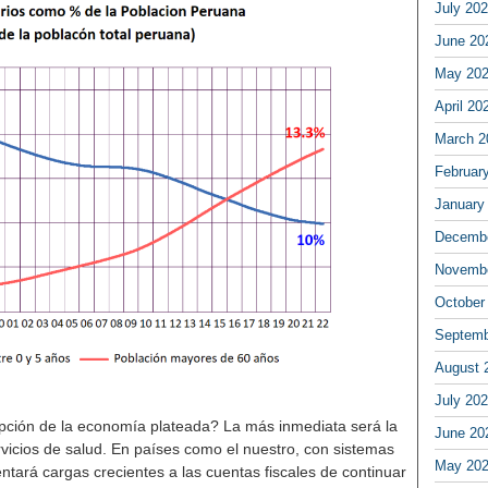
July 20
June 20
May 20
April 20
March 2
Februar
January
Decembe
Novembe
October
Septemb
August 
July 20
rupción de la economía plateada? La más inmediata será la
June 20
icios de salud. En países como el nuestro, con sistemas
May 20
entará cargas crecientes a las cuentas fiscales de continuar