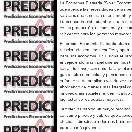
La Economía Plateada (Silver Economy
que atiende las necesidades de las pe
servicios que compran directamente y 
La economía plateada abarca una secc
con la producción, el consumo y el com
relevantes para las personas mayores, 
El término Economía Plateada abarca 
relacionadas con los desafíos y oport
para una economía. En Europa el Japón
envejeciendo más rápidamente, han tr
social del envejecimiento de la poblaci
gasto público en salud y pensiones sos
enfoque se ha ampliado y cada vez más
abordando de manera más integral com
innovaciones sociales, e identificando 
bienestar de los adultos mayores.
También ha habido un mayor reconocim
consumo privado y público que atiend
efectos indirectos e inducidos brinda
para las más jóvenes.