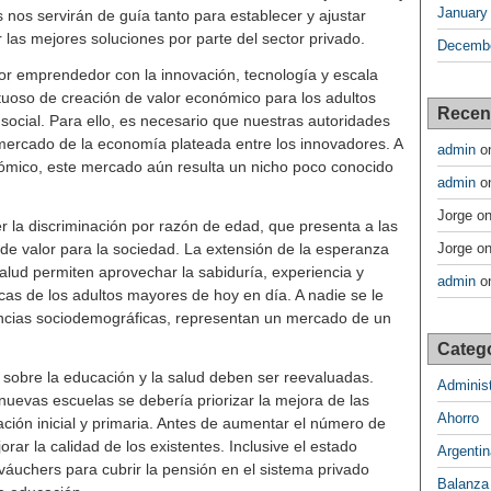
January
nos servirán de guía tanto para establecer y ajustar
r las mejores soluciones por parte del sector privado.
Decembe
tor emprendedor con la innovación, tecnología y escala
tuoso de creación de valor económico para los adultos
Recen
social. Para ello, es necesario que nuestras autoridades
ercado de la economía plateada entre los innovadores. A
admin
o
mico, este mercado aún resulta un nicho poco conocido
admin
o
Jorge
o
 la discriminación por razón de edad, que presenta a las
e valor para la sociedad. La extensión de la esperanza
Jorge
o
alud permiten aprovechar la sabiduría, experiencia y
admin
o
cas de los adultos mayores de hoy en día. A nadie se le
ncias sociodemográficas, representan un mercado de un
Categ
as sobre la educación y la salud deben ser reevaluadas.
Administ
 nuevas escuelas se debería priorizar la mejora de las
Ahorro
ción inicial y primaria. Antes de aumentar el número de
ar la calidad de los existentes. Inclusive el estado
Argentin
váuchers para cubrir la pensión en el sistema privado
Balanza