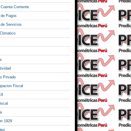
 Cuenta Corriente
 de Pagos
 de Servicios
Climatico
a
tividad
 Privado
ipacion Fiscal
19
iscal
a
on 1929
leo