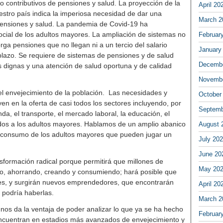
no contributivos de pensiones y salud. La proyección de la
April 20
stro país indica la imperiosa necesidad de dar una
March 2
pensiones y salud. La pandemia de Covid-19 ha
social de los adultos mayores. La ampliación de sistemas no
Februar
ga pensiones que no llegan ni a un tercio del salario
January
 plazo. Se requiere de sistemas de pensiones y de salud
Decembe
s dignas y una atención de salud oportuna y de calidad
Novembe
l envejecimiento de la población. Las necesidades y
October
yen en la oferta de casi todos los sectores incluyendo, por
Septemb
enda, el transporte, el mercado laboral, la educación, el
dados a los adultos mayores. Hablamos de un amplio abanico
August 
al consumo de los adultos mayores que pueden jugar un
July 20
June 20
sformación radical porque permitirá que millones de
May 20
o, ahorrando, creando y consumiendo; hará posible que
les, y surgirán nuevos emprendedores, que encontrarán
April 20
podría haberlas.
March 2
 nos da la ventaja de poder analizar lo que ya se ha hecho
Februar
ncuentran en estadios más avanzados de envejecimiento y