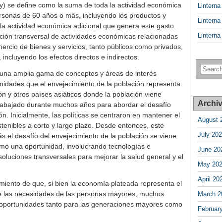
) se define como la suma de toda la actividad económica
Lintern
rsonas de 60 años o más, incluyendo los productos y
Lintern
la actividad económica adicional que genera este gasto.
Lintern
ión transversal de actividades económicas relacionadas
ercio de bienes y servicios, tanto públicos como privados,
incluyendo los efectos directos e indirectos.
una amplia gama de conceptos y áreas de interés
unidades que el envejecimiento de la población representa
 y otros países asiáticos donde la población viene
Archi
abajado durante muchos años para abordar el desafío
ón. Inicialmente, las políticas se centraron en mantener el
August 
tenibles a corto y largo plazo. Desde entonces, este
July 20
 el desafío del envejecimiento de la población se viene
o una oportunidad, involucrando tecnologías e
June 20
soluciones transversales para mejorar la salud general y el
May 20
April 20
iento de que, si bien la economía plateada representa el
e las necesidades de las personas mayores, muchos
March 2
n oportunidades tanto para las generaciones mayores como
Februar