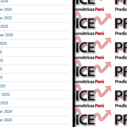
 2026
r 2025
r 2025
 2025
er 2025
2025
25
25
25
25
025
y 2025
 2025
r 2024
r 2024