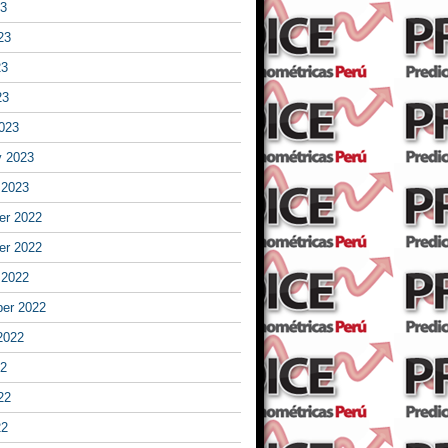
23
23
23
23
023
y 2023
 2023
r 2022
r 2022
 2022
er 2022
2022
22
22
22