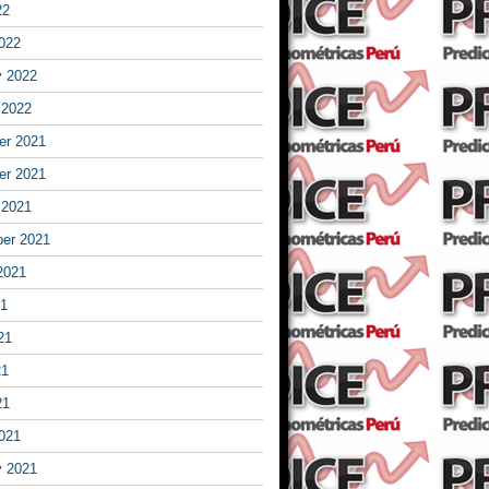
22
022
y 2022
 2022
r 2021
r 2021
 2021
er 2021
2021
21
21
21
21
021
y 2021