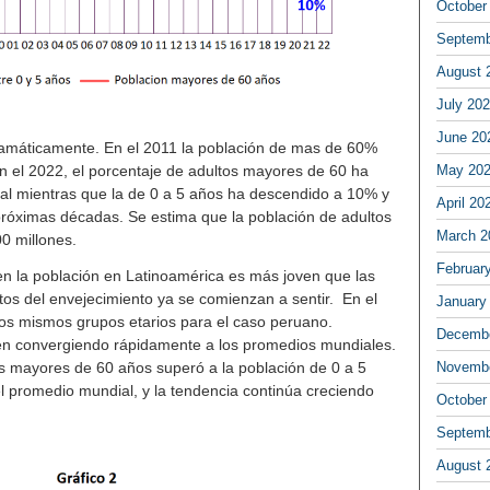
October
Septemb
August 
July 20
June 20
amáticamente. En el 2011 la población de mas de 60%
May 20
En el 2022, el porcentaje de adultos mayores de 60 ha
al mientras que la de 0 a 5 años ha descendido a 10% y
April 20
próximas décadas. Se estima que la población de adultos
March 2
0 millones.
Februar
ien la población en Latinoamérica es más joven que las
tos del envejecimiento ya se comienzan a sentir. En el
January
 los mismos grupos etarios para el caso peruano.
Decembe
en convergiendo rápidamente a los promedios mundiales.
Novembe
os mayores de 60 años superó a la población de 0 a 5
 promedio mundial, y la tendencia continúa creciendo
October
Septemb
August 