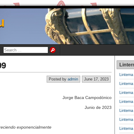
u
99
Linter
Lintern
Posted by
admin
June 17, 2023
Lintern
Lintern
Jorge Baca Campodónico
Lintern
Junio de 2023
Lintern
Lintern
creciendo exponencialmente
Lintern