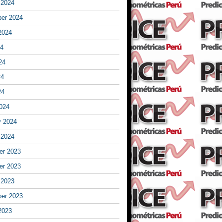
 2024
er 2024
2024
24
24
24
24
024
y 2024
 2024
r 2023
r 2023
 2023
er 2023
2023