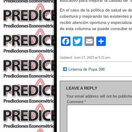
educativo para mejorar la calidad de 
En el caso de la política de salud se 
cobertura y mejorando las existentes 
recibir atención oportuna y especializ
de esta columna se puede consultar 
F
T
E
S
a
wi
m
h
c
tt
ail
ar
Updated: June 17, 2023 at 5:21 pm
e
er
e
Linterna de Popa 398
b
o
LEAVE A REPLY
o
Your email address will not be publish
Comment
*
k