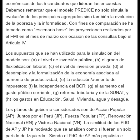
económicos de los 5 candidatos que lideran las encuestas.
Debemos remarcar que el modelo PREDICE no sólo simula la
evolución de los principales agregados sino también la evolución
de la pobreza y la informalidad. Con fines de comparación se ha
tomado como “escenario base” las proyecciones realizadas por
el FMI en el mes de marzo con ocasión de las consultas bajo el
Articulo IV.
Los supuestos que se han utilizado para la simulación del
modelo son: (a) el nivel de inversión pública; (b) el grado de
flexibilización laboral; (c) el nivel de inversión privada; (d) el
desempleo y la formalización de la economía asociada al
aumento de productividad; (e) la reducción/aumento de
impuestos; (f) la independencia del BCR; (g) el aumento del
gasto público corriente; (g) reforma tributaria y de la SUNAT; y
(h) los gastos en Educación, Salud, Vivienda, agua y desagüe.
Los planes de gobierno considerados son de Acción Popular
(AP), Juntos por el Perú (JP), Fuerza Popular (FP), Renovación
Nacional (RN) y Victoria Nacional (VN). La similitud de los PdG
de AP y JP ha motivado que se analicen como si fueran un solo
partido de Izquierda. Siendo el PdG de AP más populista e