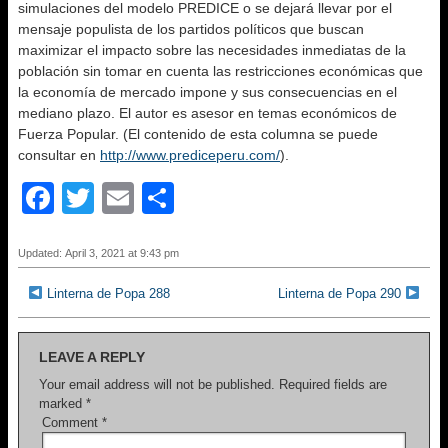
simulaciones del modelo PREDICE o se dejará llevar por el
mensaje populista de los partidos políticos que buscan
maximizar el impacto sobre las necesidades inmediatas de la
población sin tomar en cuenta las restricciones económicas que
la economía de mercado impone y sus consecuencias en el
mediano plazo. El autor es asesor en temas económicos de
Fuerza Popular. (El contenido de esta columna se puede
consultar en
http://www.prediceperu.com/
).
F
T
E
S
a
wi
m
h
c
tt
ail
ar
Updated: April 3, 2021 at 9:43 pm
e
er
e
Linterna de Popa 288
Linterna de Popa 290
b
o
LEAVE A REPLY
o
Your email address will not be published.
Required fields are
marked
*
k
Comment
*