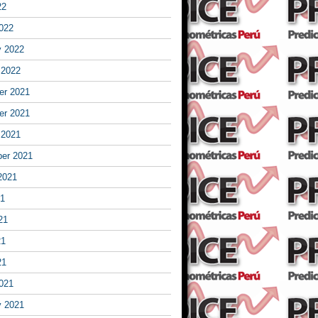
22
022
y 2022
 2022
r 2021
r 2021
 2021
er 2021
2021
21
21
21
21
021
y 2021