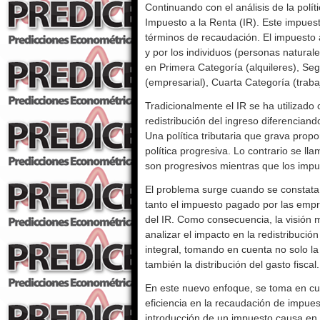
Continuando con el análisis de la polít
Impuesto a la Renta (IR). Este impues
términos de recaudación. El impuesto 
y por los individuos (personas naturale
en Primera Categoría (alquileres), Se
(empresarial), Cuarta Categoría (trab
Tradicionalmente el IR se ha utilizado 
redistribución del ingreso diferenciand
Una política tributaria que grava pr
política progresiva. Lo contrario se ll
son progresivos mientras que los imp
El problema surge cuando se constata q
tanto el impuesto pagado por las empre
del IR. Como consecuencia, la visión 
analizar el impacto en la redistribución 
integral, tomando en cuenta no solo la
también la distribución del gasto fiscal.
En este nuevo enfoque, se toma en cuen
eficiencia en la recaudación de impues
introducción de un impuesto causa en e