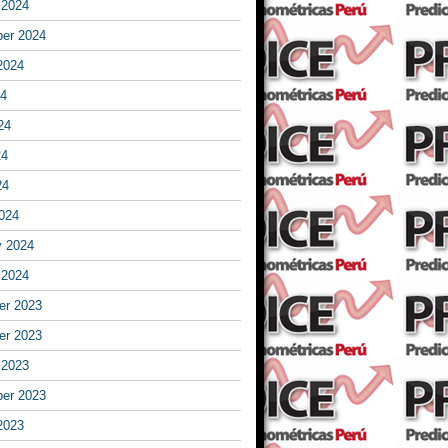
 2024
er 2024
2024
24
24
24
24
024
y 2024
 2024
r 2023
r 2023
 2023
er 2023
2023