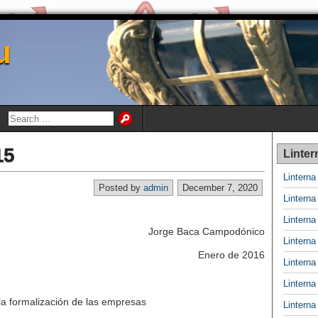
u
15
Linter
Lintern
Posted by
admin
December 7, 2020
Lintern
Lintern
Jorge Baca Campodónico
Lintern
Enero de 2016
Lintern
Lintern
 la formalización de las empresas
Lintern