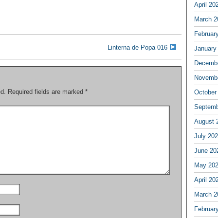
April 20
March 2
Februar
Linterna de Popa 016
January
Decembe
Novembe
ed.
Required fields are marked
*
October
Septemb
August 
July 20
June 20
May 20
April 20
March 2
Februar