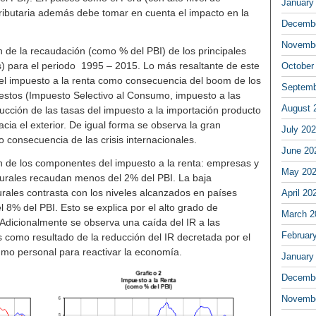
January
a tributaria además debe tomar en cuenta el impacto en la
Decembe
Novembe
ón de la recaudación (como % del PBI) de los principales
s) para el periodo 1995 – 2015. Lo más resaltante de este
October
o del impuesto a la renta como consecuencia del boom de los
Septemb
uestos (Impuesto Selectivo al Consumo, impuesto a las
August 
ucción de las tasas del impuesto a la importación producto
cia el exterior. De igual forma se observa la gran
July 20
o consecuencia de las crisis internacionales.
June 20
ón de los componentes del impuesto a la renta: empresas y
May 20
urales recaudan menos del 2% del PBI. La baja
urales contrasta con los niveles alcanzados en países
April 20
l 8% del PBI. Esto se explica por el alto grado de
March 2
Adicionalmente se observa una caída del IR a las
Februar
s como resultado de la reducción del IR decretada por el
mo personal para reactivar la economía.
January
Decembe
Novembe