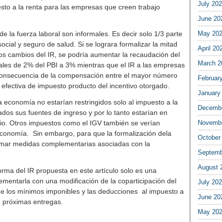
July 20
esto a la renta para las empresas que creen trabajo
June 20
e la fuerza laboral son informales. Es decir solo 1/3 parte
May 20
cial y seguro de salud. Si se lograra formalizar la mitad
April 20
tos cambios del IR, se podría aumentar la recaudación del
March 2
ales de 2% del PBI a 3% mientras que el IR a las empresas
consecuencia de la compensación entre el mayor número
Februar
efectiva de impuesto producto del incentivo otorgado.
January
la economía no estarían restringidos solo al impuesto a la
Decembe
dos sus fuentes de ingreso y por lo tanto estarían en
cio. Otros impuestos como el IGV también se verían
Novembe
 economía. Sin embargo, para que la formalización dela
October
omar medidas complementarias asociadas con la
Septemb
August 
orma del IR propuesta en este artículo solo es una
ementarla con una modificación de la coparticipación del
July 20
 de los mínimos imponibles y las deducciones al impuesto a
June 20
e próximas entregas.
May 20