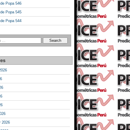
a de Popa 546
a de Popa 545
a de Popa 544
ves
2026
26
26
26
26
026
y 2026