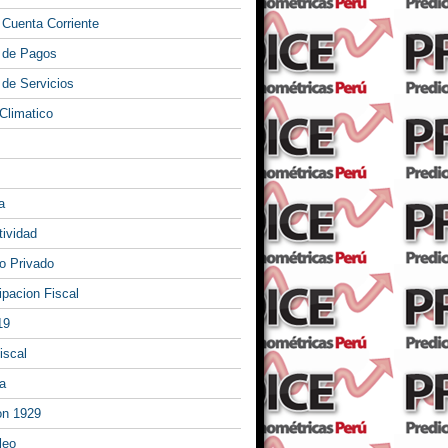
 Cuenta Corriente
 de Pagos
 de Servicios
Climatico
a
tividad
 Privado
ipacion Fiscal
19
iscal
a
on 1929
leo