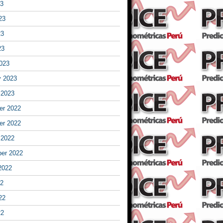
23
23
23
23
023
y 2023
 2023
r 2022
r 2022
 2022
er 2022
2022
22
22
22