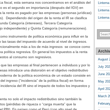
ica fiscal, esta semana nos concentramos en el análisis del
Lintern
to es el segundo en importancia (después del IGV) en
Lintern
a la renta es pagado por las empresas (personas jurídicas)
Lintern
s). Dependiendo del origen de la renta el IR se clasifica
gunda Categoría (intereses), Tercera Categoría
ajo independiente) y Quinta Categoría (remuneraciones).
como instrumento de política económica para influir en la
o las tasas del impuesto de acuerdo al nivel de ingresos.
oporcionalmente más a los de más ingresos se conoce como
Archi
ama política regresiva. En general los impuestos a la renta
uestos al consumo son regresivos.
August 
ue las empresas al final pertenecen a individuos y por lo
July 20
sas introduce una distorsión en el objetivo redistributivo
June 20
moderna de la política económica de un estado consiste en
del ingreso (“incidencia” de la política fiscal) en forma
May 20
 incidencia del IR sino el impacto de todos los impuestos y
April 20
March 2
ta no solo el impacto redistributivo sino también la
Februar
tos (pérdidas de riqueza o “carga muerta” que la
l PBI). En países como el Perú (con alto nivel de