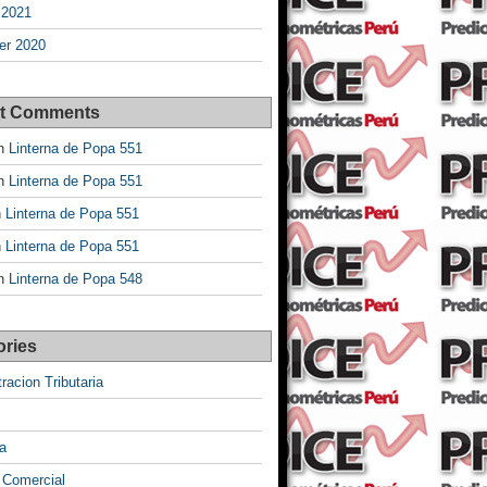
 2021
r 2020
t Comments
n
Linterna de Popa 551
n
Linterna de Popa 551
n
Linterna de Popa 551
n
Linterna de Popa 551
n
Linterna de Popa 548
ories
racion Tributaria
a
 Comercial