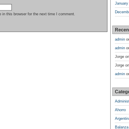
January
Decembe
in this browser for the next time I comment.
Recen
admin
o
admin
o
Jorge
o
Jorge
o
admin
o
Categ
Administ
Ahorro
Argentin
Balanza