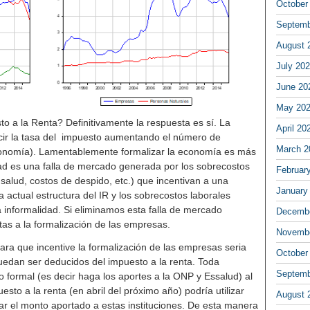
October
Septemb
August 
July 20
June 20
May 20
o a la Renta? Definitivamente la respuesta es sí. La
April 20
ucir la tasa del impuesto aumentando el número de
March 2
economía). Lamentablemente formalizar la economía es más
idad es una falla de mercado generada por los sobrecostos
Februar
 salud, costos de despido, etc.) que incentivan a una
January
a actual estructura del IR y los sobrecostos laborales
 informalidad. Si eliminamos esta falla de mercado
Decembe
as a la formalización de las empresas.
Novembe
ara que incentive la formalización de las empresas seria
October
uedan ser deducidos del impuesto a la renta. Toda
Septemb
 formal (es decir haga los aportes a la ONP y Essalud) al
sto a la renta (en abril del próximo año) podría utilizar
August 
ar el monto aportado a estas instituciones. De esta manera