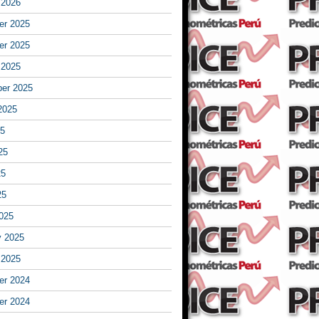
 2026
r 2025
r 2025
 2025
er 2025
2025
25
25
25
25
025
y 2025
 2025
r 2024
r 2024