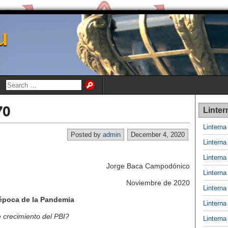
u
70
Linter
Lintern
Posted by
admin
December 4, 2020
Lintern
Lintern
Jorge Baca Campodónico
Lintern
Noviembre de 2020
Lintern
 época de la Pandemia
Lintern
e crecimiento del PBI?
Lintern