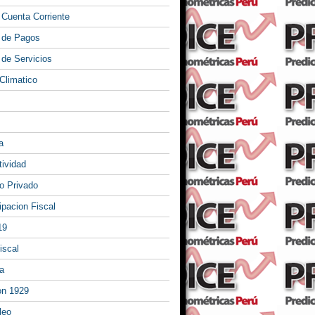
 Cuenta Corriente
 de Pagos
 de Servicios
Climatico
a
tividad
 Privado
ipacion Fiscal
19
iscal
a
on 1929
leo