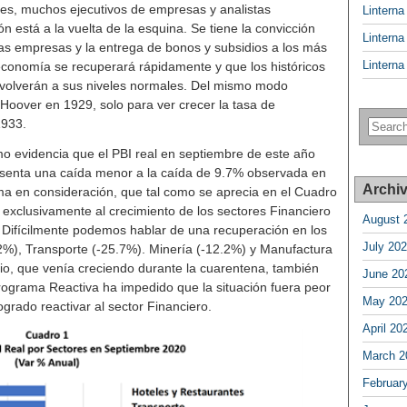
es, muchos ejecutivos de empresas y analistas
Lintern
 está a la vuelta de la esquina. Se tiene la convicción
Lintern
las empresas y la entrega de bonos y subsidios a los más
Lintern
 economía se recuperará rápidamente y que los históricos
volverán a sus niveles normales. Del mismo modo
Hoover en 1929, solo para ver crecer la tasa de
1933.
o evidencia que el PBI real en septiembre de este año
esenta una caída menor a la caída de 9.7% observada en
Archi
ma en consideración, que tal como se aprecia en el Cuadro
 exclusivamente al crecimiento de los sectores Financiero
August 
 Difícilmente podemos hablar de una recuperación en los
July 20
2%), Transporte (-25.7%). Minería (-12.2%) y Manufactura
rio, que venía creciendo durante la cuarentena, también
June 20
programa Reactiva ha impedido que la situación fuera peor
May 20
ogrado reactivar al sector Financiero.
April 20
March 2
Februar