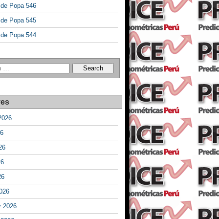
a de Popa 546
a de Popa 545
a de Popa 544
ves
2026
26
26
26
26
026
y 2026