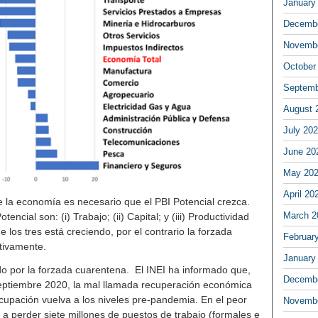
January
Decembe
Novembe
October
Septemb
August 
July 20
June 20
May 20
April 20
e la economía es necesario que el PBI Potencial crezca.
March 2
ncial son: (i) Trabajo; (ii) Capital; y (iii) Productividad
 los tres está creciendo, por el contrario la forzada
Februar
ativamente.
January
ado por la forzada cuarentena. El INEI ha informado que,
Decembe
septiembre 2020, la mal llamada recuperación económica
cupación vuelva a los niveles pre-pandemia. En el peor
Novembe
a perder siete millones de puestos de trabajo (formales e