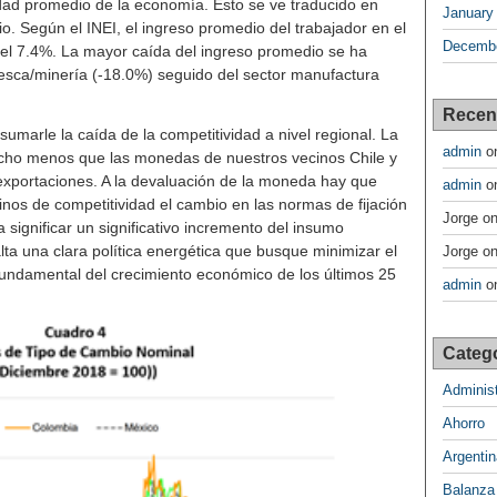
dad promedio de la economía. Esto se ve traducido en
January
. Según el INEI, el ingreso promedio del trabajador en el
Decembe
el 7.4%. La mayor caída del ingreso promedio se ha
pesca/minería (-18.0%) seguido del sector manufactura
Recen
sumarle la caída de la competitividad a nivel regional. La
admin
o
ho menos que las monedas de nuestros vecinos Chile y
xportaciones. A la devaluación de la moneda hay que
admin
o
minos de competitividad el cambio en las normas de fijación
Jorge
o
a significar un significativo incremento del insumo
ta una clara política energética que busque minimizar el
Jorge
o
 fundamental del crecimiento económico de los últimos 25
admin
o
Categ
Administ
Ahorro
Argentin
Balanza