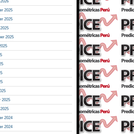
 2026
r 2025
r 2025
 2025
er 2025
2025
25
25
25
25
025
y 2025
 2025
r 2024
r 2024