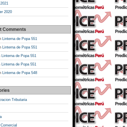
 2021
r 2020
t Comments
n
Linterna de Popa 551
n
Linterna de Popa 551
n
Linterna de Popa 551
n
Linterna de Popa 551
n
Linterna de Popa 548
ories
racion Tributaria
a
 Comercial