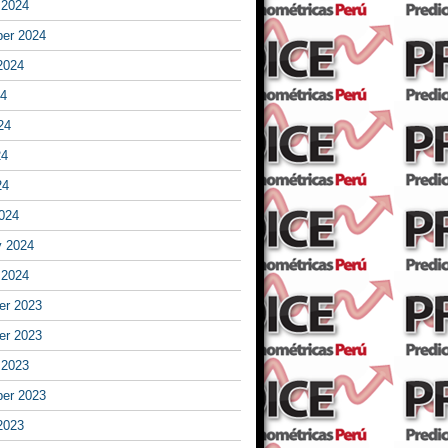
 2024
er 2024
2024
24
24
24
24
024
y 2024
 2024
r 2023
r 2023
 2023
er 2023
2023