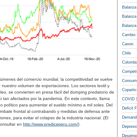
Balanza
Balanza
Balanza
Cambio 
Canon
Chile
Colombi
Competi
lúmenes del comercio mundial, la competitividad se vuelve
Consumo
 nuestro volumen de exportaciones. Los sectores textil y
Copartic
o, se convierten en presa fácil del dumping predatorio de
to tan afectados por la pandemia. En este contexto, llama
COVID 
do político para aumentar el sueldo mínimo a mil soles. Del
Deficit F
bate frontal al contrabando y medidas de defensa ante
Demand
ones, para evitar el colapso de la industria nacional. (El
consultar en
http://www.prediceperu.com/
).
Depresi
Desemp