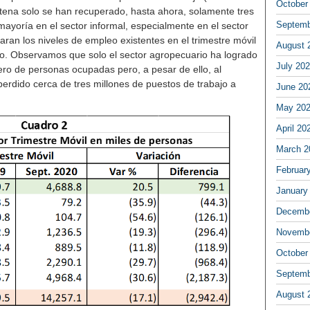
October
ntena solo se han recuperado, hasta ahora, solamente tres
Septemb
mayoría en el sector informal, especialmente en el sector
ran los niveles de empleo existentes en el trimestre móvil
August 
ño. Observamos que solo el sector agropecuario ha logrado
July 20
ro de personas ocupadas pero, a pesar de ello, al
perdido cerca de tres millones de puestos de trabajo a
June 20
May 20
April 20
March 2
Februar
January
Decembe
Novembe
October
Septemb
August 