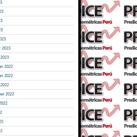
23
23
23
23
023
y 2023
 2023
r 2022
r 2022
 2022
er 2022
2022
22
22
22