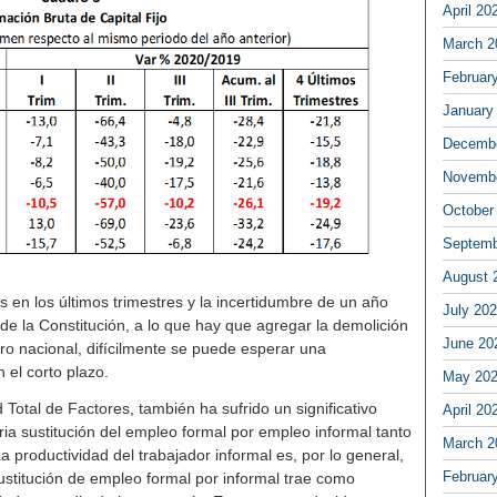
April 20
March 2
Februar
January
Decembe
Novembe
October
Septemb
August 
s en los últimos trimestres y la incertidumbre de un año
July 20
 de la Constitución, a lo que hay que agregar la demolición
June 20
ro nacional, difícilmente se puede esperar una
 el corto plazo.
May 20
d Total de Factores, también ha sufrido un significativo
April 20
ria sustitución del empleo formal por empleo informal tanto
March 2
a productividad del trabajador informal es, por lo general,
Februar
 sustitución de empleo formal por informal trae como