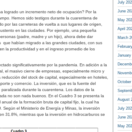
July 20
June 20
ha logrado un incremento neto de ocupación? Por la
ampo. Hemos sido testigos durante la cuarentena de
May 20
 por las carreteras de vuelta a sus lugares de origen,
April 20
 sustento en las ciudades. Por ejemplo, una pequeña
ersonas (padre, madre y un hijo), ahora debe dar
March 2
jos que habían migrado a las grandes ciudades, con sus
Februar
 en la productividad y en el ingreso promedio de los
January
Decembe
fectado significativamente por la pandemia. En adición a la
tal, el masivo cierre de empresas, especialmente micro y
Novembe
educción del stock de capital, especialmente en hoteles,
October
porte y comercio. La inversión, que es la fuente del
o paralizada durante la cuarentena. Los datos de la
Septemb
ivada no son nada buenos. En el Cuadro 3 se presenta la
August 
l anual de la formación bruta de capital fijo, la cual ha
 Según el Ministerio de Energía y Minas, la inversión
July 20
 en 31.8%, mientras que la inversión en hidrocarburos se
June 20
May 20