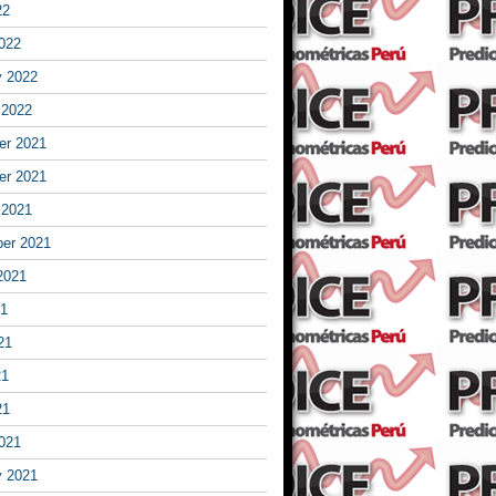
22
022
y 2022
 2022
r 2021
r 2021
 2021
er 2021
2021
21
21
21
21
021
y 2021