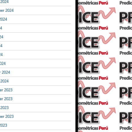
 2024
er 2024
2024
24
24
24
24
024
y 2024
 2024
r 2023
r 2023
 2023
er 2023
2023