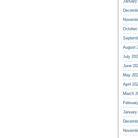
January
Decembe
Novembe
October
Septemb
August 
July 20
June 20
May 20
April 20
March 2
Februar
January
Decembe
Novembe