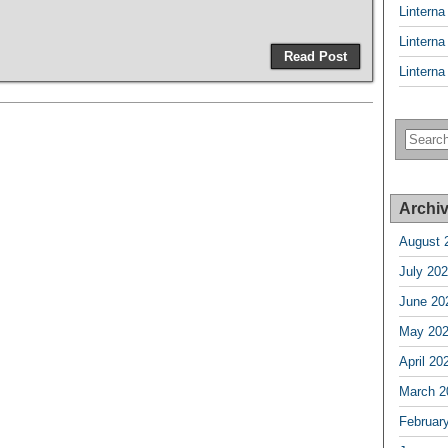
Lintern
Lintern
Read Post
Lintern
Archi
August 
July 20
June 20
May 20
April 20
March 2
Februar