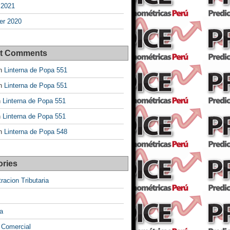
 2021
r 2020
t Comments
n
Linterna de Popa 551
n
Linterna de Popa 551
n
Linterna de Popa 551
n
Linterna de Popa 551
n
Linterna de Popa 548
ories
racion Tributaria
a
 Comercial