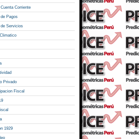
 Cuenta Corriente
 de Pagos
 de Servicios
Climatico
a
tividad
 Privado
ipacion Fiscal
19
iscal
a
on 1929
leo