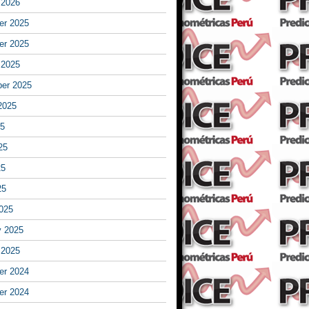
 2026
r 2025
r 2025
 2025
er 2025
2025
25
25
25
25
025
y 2025
 2025
r 2024
r 2024