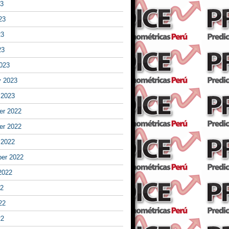
23
23
23
23
023
y 2023
 2023
r 2022
r 2022
 2022
er 2022
2022
22
22
22