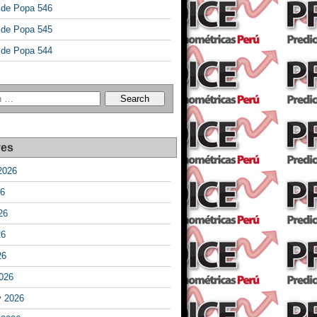
a de Popa 546
a de Popa 545
a de Popa 544
ves
2026
26
26
26
26
026
y 2026