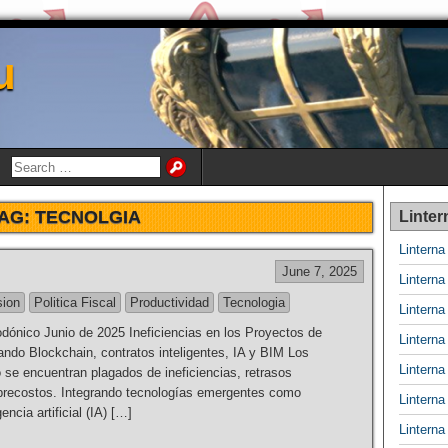
u
AG:
TECNOLGIA
Linter
Lintern
June 7, 2025
Lintern
sion
Politica Fiscal
Productividad
Tecnologia
Lintern
ónico Junio de 2025 Ineficiencias en los Proyectos de
Lintern
ando Blockchain, contratos inteligentes, IA y BIM Los
Lintern
 se encuentran plagados de ineficiencias, retrasos
obrecostos. Integrando tecnologías emergentes como
Lintern
encia artificial (IA) […]
Lintern