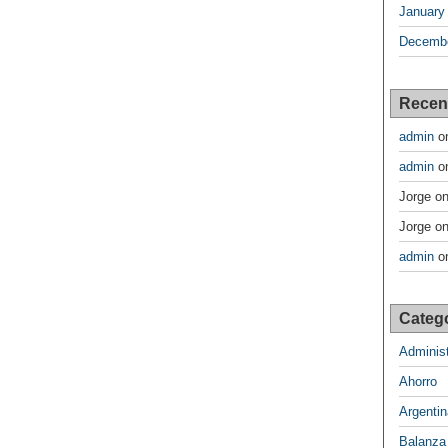
January
Decembe
Recen
admin
o
admin
o
Jorge
o
Jorge
o
admin
o
Categ
Administ
Ahorro
Argentin
Balanza