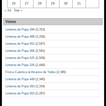
26
27
28
29
30
31
« Jul
Sep »
Views
Linterna de Popa 294
(3,763)
Linterna de Popa 488
(3,258)
Linterna de Popa 552
(2,597)
Linterna de Popa 306
(2,591)
Linterna de Popa 525
(2,509)
Linterna de Popa 326
(2,448)
Física Cuántica al Alcance de Todos
(2,395)
Linterna de Popa 449
(2,340)
Linterna de Popa 393
(2,334)
Linterna de Popa 553
(2,287)