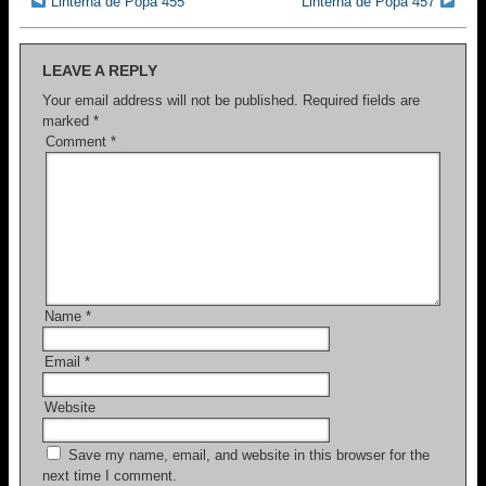
e
er
e
Linterna de Popa 455
Linterna de Popa 457
b
o
LEAVE A REPLY
o
Your email address will not be published.
Required fields are
marked
*
k
Comment
*
Name
*
Email
*
Website
Save my name, email, and website in this browser for the
next time I comment.