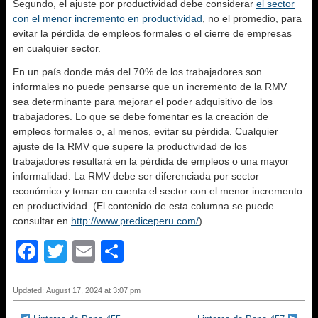
Segundo, el ajuste por productividad debe considerar
el sector
con el menor incremento en productividad
, no el promedio, para
evitar la pérdida de empleos formales o el cierre de empresas
en cualquier sector.
En un país donde más del 70% de los trabajadores son
informales no puede pensarse que un incremento de la RMV
sea determinante para mejorar el poder adquisitivo de los
trabajadores. Lo que se debe fomentar es la creación de
empleos formales o, al menos, evitar su pérdida. Cualquier
ajuste de la RMV que supere la productividad de los
trabajadores resultará en la pérdida de empleos o una mayor
informalidad. La RMV debe ser diferenciada por sector
económico y tomar en cuenta el sector con el menor incremento
en productividad. (El contenido de esta columna se puede
consultar en
http://www.prediceperu.com/
).
F
T
E
S
a
wi
m
h
c
tt
ail
ar
Updated: August 17, 2024 at 3:07 pm