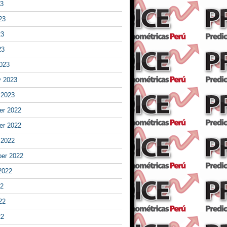
23
23
23
23
023
y 2023
 2023
r 2022
r 2022
 2022
er 2022
2022
22
22
22