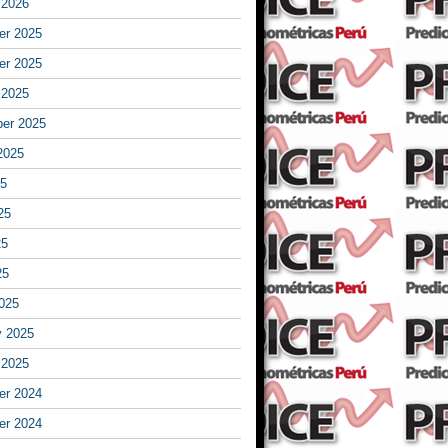
 2026
r 2025
r 2025
 2025
er 2025
2025
25
25
25
25
025
y 2025
 2025
r 2024
r 2024