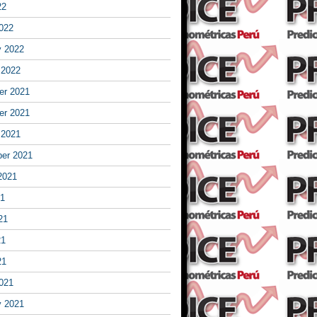
22
022
y 2022
 2022
r 2021
r 2021
 2021
er 2021
2021
21
21
21
21
021
y 2021