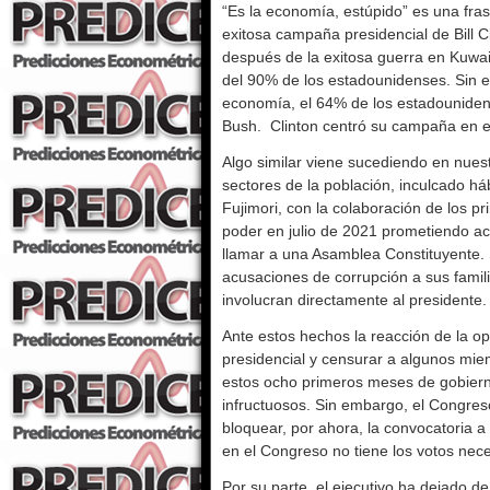
“Es la economía, estúpido” es una fra
exitosa campaña presidencial de Bill 
después de la exitosa guerra en Kuwai
del 90% de los estadounidenses. Sin 
economía, el 64% de los estadouniden
Bush. Clinton centró su campaña en e
Algo similar viene sucediendo en nues
sectores de la población, inculcado há
Fujimori, con la colaboración de los pr
poder en julio de 2021 prometiendo aca
llamar a una Asamblea Constituyente. 
acusaciones de corrupción a sus fami
involucran directamente al presidente.
Ante estos hechos la reacción de la o
presidencial y censurar a algunos mie
estos ocho primeros meses de gobierno
infructuosos. Sin embargo, el Congres
bloquear, por ahora, la convocatoria a
en el Congreso no tiene los votos nece
Por su parte, el ejecutivo ha dejado d