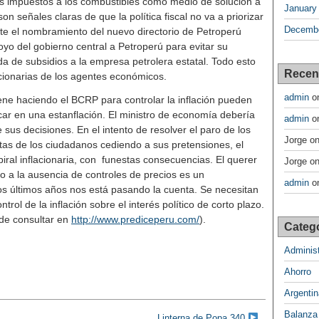
os impuestos a los combustibles como medio de solución a
January
on señales claras de que la política fiscal no va a priorizar
Decembe
nte el nombramiento del nuevo directorio de Petroperú
oyo del gobierno central a Petroperú para evitar su
da de subsidios a la empresa petrolera estatal. Todo esto
Recen
lacionarias de los agentes económicos.
admin
o
ene haciendo el BCRP para controlar la inflación pueden
car en una estanflación. El ministro de economía debería
admin
o
 sus decisiones. En el intento de resolver el paro de los
Jorge
o
stas de los ciudadanos cediendo a sus pretensiones, el
ral inflacionaria, con funestas consecuencias. El querer
Jorge
o
 o a la ausencia de controles de precios es un
admin
o
 los últimos años nos está pasando la cuenta. Se necesitan
ntrol de la inflación sobre el interés político de corto plazo.
de consultar en
http://www.prediceperu.com/
).
Categ
Administ
Ahorro
Argentin
Balanza
Linterna de Popa 340