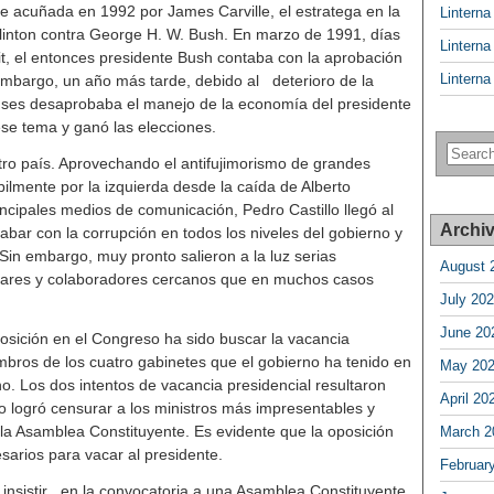
se acuñada en 1992 por James Carville, el estratega en la
Lintern
Clinton contra George H. W. Bush. En marzo de 1991, días
Lintern
t, el entonces presidente Bush contaba con la aprobación
Lintern
embargo, un año más tarde, debido al deterioro de la
ses desaprobaba el manejo de la economía del presidente
se tema y ganó las elecciones.
tro país. Aprovechando el antifujimorismo de grandes
bilmente por la izquierda desde la caída de Alberto
incipales medios de comunicación, Pedro Castillo llegó al
Archi
bar con la corrupción en todos los niveles del gobierno y
Sin embargo, muy pronto salieron a la luz serias
August 
liares y colaboradores cercanos que en muchos casos
July 20
June 20
posición en el Congreso ha sido buscar la vacancia
mbros de los cuatro gabinetes que el gobierno ha tenido en
May 20
. Los dos intentos de vacancia presidencial resultaron
April 20
o logró censurar a los ministros más impresentables y
 la Asamblea Constituyente. Es evidente que la oposición
March 2
sarios para vacar al presidente.
Februar
e insistir en la convocatoria a una Asamblea Constituyente,