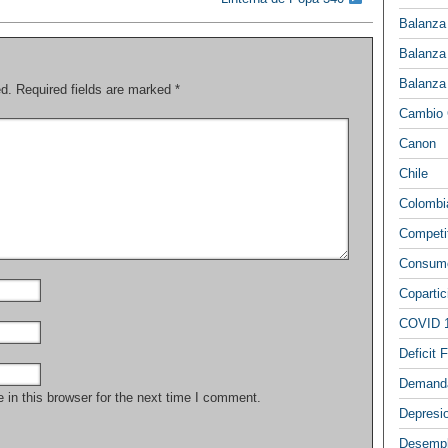
Balanza
Balanza
Balanza
ed.
Required fields are marked
*
Cambio 
Canon
Chile
Colombi
Competi
Consumo
Copartic
COVID 
Deficit F
Demand
in this browser for the next time I comment.
Depresi
Desemp