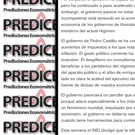
pero ha continuado a paso acelerado co
embargo, el gobierno parece no estar
incompetente está teniendo en la econ
economía de los gobiernos de Humala,
ministros del actual régimen.
El gobierno de Pedro Castillo se ha co
aumentos de impuestos a los que más 
inflación. El gasto público corriente 
inversión. El despilfarro en consultorí
beneficiar a los partidarios del régim
del aparato público y el afán de enriq
lado es clara la actitud del ejecutivo d
fuente de divisas de nuestra economía
El gobierno pareciera no percibir que e
porque ataca especialmente a los más p
un fenómeno mundial, impulsado por el
suministro, el gobierno no debería cae
cuando tiene herramientas para contene
Esta semana el INEI divulgó que la in