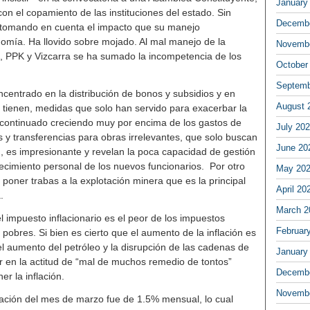
January
n el copamiento de las instituciones del estado. Sin
Decembe
 tomando en cuenta el impacto que su manejo
omía. Ha llovido sobre mojado. Al mal manejo de la
Novembe
 PPK y Vizcarra se ha sumado la incompetencia de los
October
Septemb
ncentrado en la distribución de bonos y subsidios y en
August 
tienen, medidas que solo han servido para exacerbar la
ha continuado creciendo muy por encima de los gastos de
July 20
as y transferencias para obras irrelevantes, que solo buscan
June 20
en, es impresionante y revelan la poca capacidad de gestión
uecimiento personal de los nuevos funcionarios. Por otro
May 20
e poner trabas a la explotación minera que es la principal
April 20
.
March 2
l impuesto inflacionario es el peor de los impuestos
Februar
obres. Si bien es cierto que el aumento de la inflación es
 aumento del petróleo y la disrupción de las cadenas de
January
r en la actitud de “mal de muchos remedio de tontos”
Decembe
r la inflación.
Novembe
flación del mes de marzo fue de 1.5% mensual, lo cual