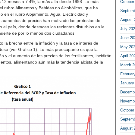
mos 12 meses a 7.4%, la más alta desde 1998. Lo más
October
el rubro Alimentos y Bebidas no Alcohólicas, que ha
Septemb
o en el rubro Alojamiento, Agua, Electricidad y
August 
s aumentos de precios han motivado las protestas de
 el país, donde destacan los recientes disturbios en la
July 20
muerte de por lo menos dos ciudadanos.
June 20
 la brecha entre la inflación y la tasa de interés de
May 20
ose (ver Gráfico 1). Lo más preocupante es que la
n y el aumento de los precios de los fertilizantes, incidirán
April 20
mentos, alimentando aún más la tendencia alcista de la
March 2
Februar
January
Decembe
Novembe
October
Septemb
August 