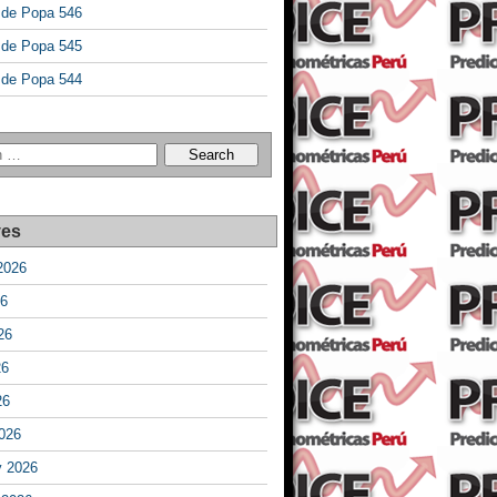
a de Popa 546
a de Popa 545
a de Popa 544
ves
2026
26
26
26
26
026
y 2026