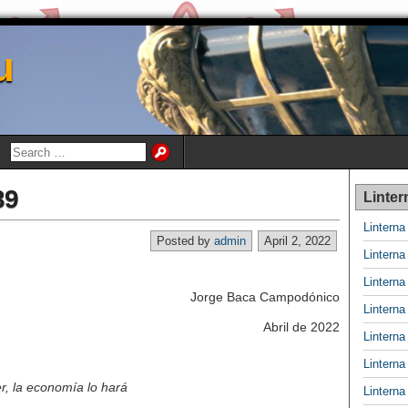
u
39
Linter
Lintern
Posted by
admin
April 2, 2022
Lintern
Lintern
Jorge Baca Campodónico
Lintern
Abril de 2022
Lintern
Lintern
r, la economía lo hará
Lintern