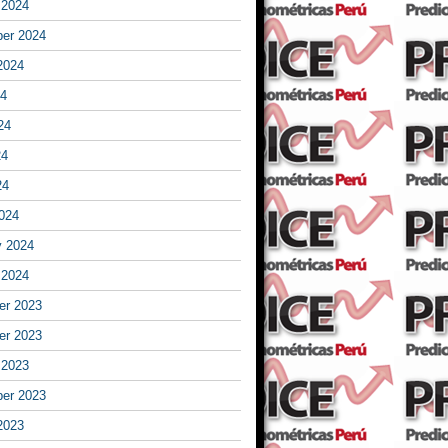
 2024
er 2024
2024
24
24
24
24
024
y 2024
 2024
r 2023
r 2023
 2023
er 2023
2023