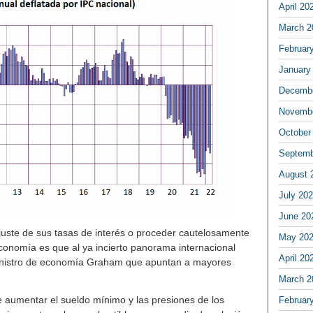
April 20
March 2
Februar
January
Decembe
Novembe
October
Septemb
August 
July 20
June 20
ajuste de sus tasas de interés o proceder cautelosamente
May 20
economía es que al ya incierto panorama internacional
April 20
ministro de economía Graham que apuntan a mayores
March 2
de aumentar el sueldo mínimo y las presiones de los
Februar