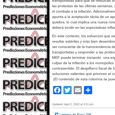
transportistas para que se reduzcan l
las protestas de las últimas semanas, s
el combate a la inflación. Adicionalme
apunta a la aceptación tácita de un ap
quiebra, lo cual implica una nueva ron
deberá incidir en las expectativas inf
En este contexto, los esfuerzos que vi
resultar estériles y más bien desembo
ser consciente de la transcendencia de
transportistas y responder a las prote
MEF puede terminar iniciando una espi
culpar de la inflación a los monopolios
contrasentido. El despilfarro fiscal de
soluciones valientes que prioricen el co
(El contenido de esta columna se pue
F
T
E
S
a
wi
m
h
c
tt
ail
ar
Updated: April 2, 2022 at 4:51 pm
e
er
e
Linterna de Popa 338