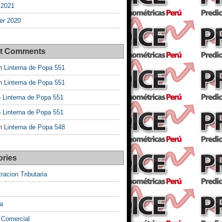
 2021
r 2020
t Comments
n
Linterna de Popa 551
n
Linterna de Popa 551
n
Linterna de Popa 551
n
Linterna de Popa 551
n
Linterna de Popa 548
ories
racion Tributaria
a
 Comercial