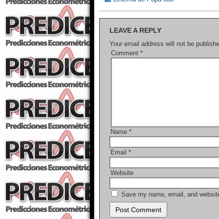
b
o
LEAVE A REPLY
o
Your email address will not be publish
Comment
*
k
Name
*
Email
*
Website
Save my name, email, and website 