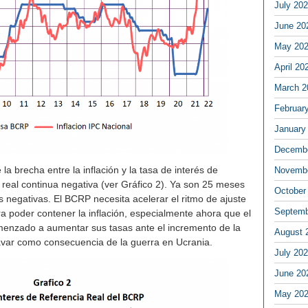
July 20
June 20
May 20
April 20
March 2
Februar
January
Decembe
 brecha entre la inflación y la tasa de interés de
Novembe
s real continua negativa (ver Gráfico 2). Ya son 25 meses
October
s negativas. El BCRP necesita acelerar el ritmo de ajuste
Septemb
ra poder contener la inflación, especialmente ahora que el
enzado a aumentar sus tasas ante el incremento de la
August 
avar como consecuencia de la guerra en Ucrania.
July 20
June 20
May 20