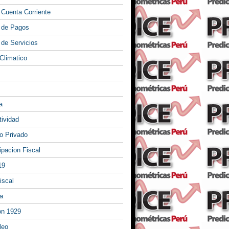
 Cuenta Corriente
 de Pagos
 de Servicios
Climatico
a
tividad
 Privado
ipacion Fiscal
19
iscal
a
on 1929
leo