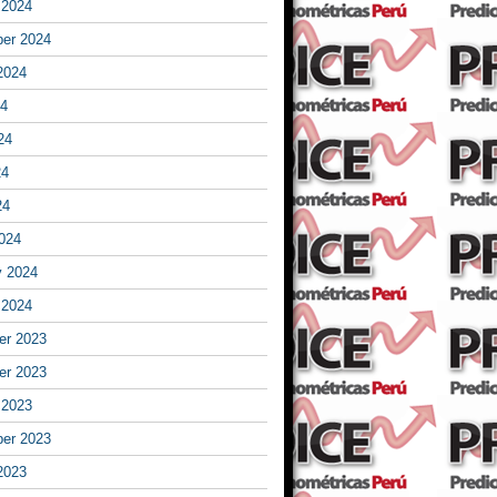
 2024
er 2024
2024
24
24
24
24
024
y 2024
 2024
r 2023
r 2023
 2023
er 2023
2023