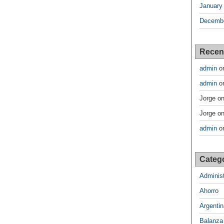
January
Decembe
Recen
admin
o
admin
o
Jorge
o
Jorge
o
admin
o
Categ
Administ
Ahorro
Argentin
Balanza