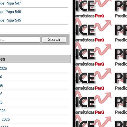
a de Popa 547
a de Popa 546
a de Popa 545
ves
2026
26
26
26
26
026
y 2026