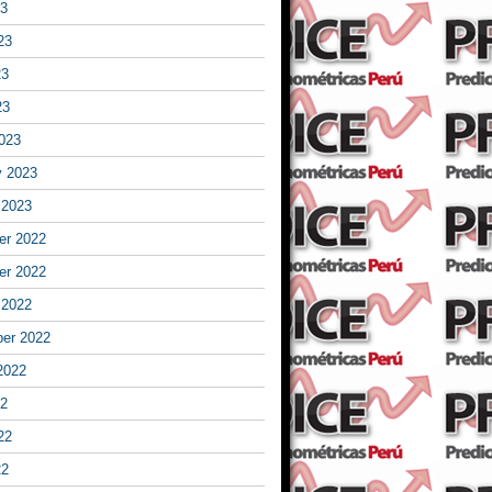
23
23
23
23
023
y 2023
 2023
r 2022
r 2022
 2022
er 2022
2022
22
22
22