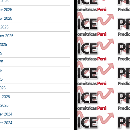
 2026
r 2025
r 2025
 2025
er 2025
2025
25
25
25
25
025
y 2025
 2025
r 2024
r 2024