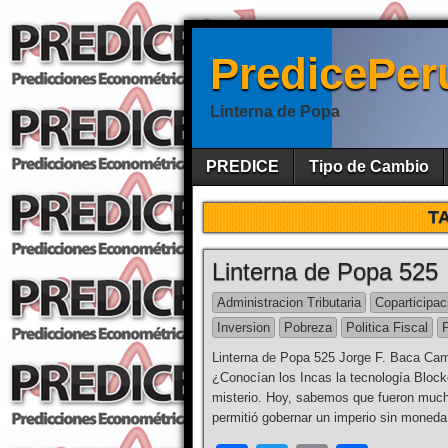
PredicePer
Linterna de Popa
PREDICE
Tipo de Cambio
T
Linterna de Popa 525
Administracion Tributaria
Coparticipac
Inversion
Pobreza
Politica Fiscal
Linterna de Popa 525 Jorge F. Baca Ca
¿Conocían los Incas la tecnología Block
misterio. Hoy, sabemos que fueron much
permitió gobernar un imperio sin moneda,