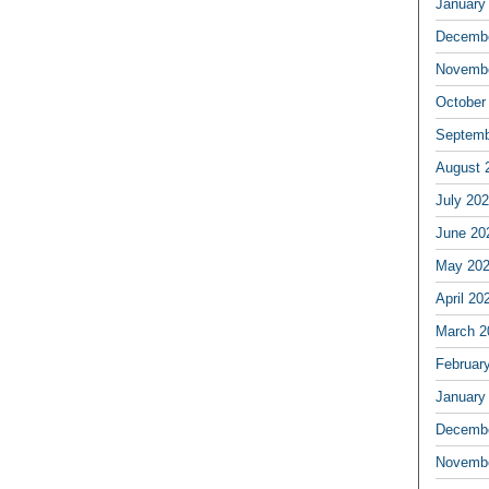
January
Decembe
Novembe
October
Septemb
August 
July 20
June 20
May 20
April 20
March 2
Februar
January
Decembe
Novembe