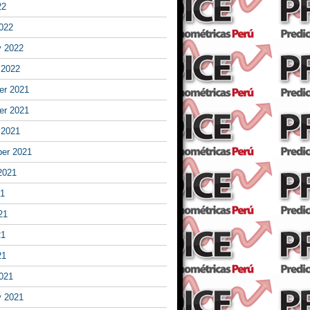
22
022
y 2022
 2022
r 2021
r 2021
 2021
er 2021
2021
21
21
21
21
021
y 2021