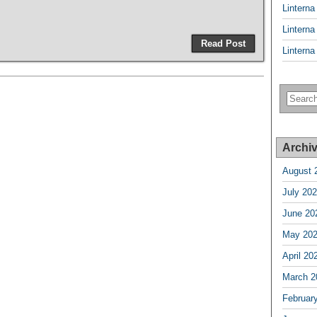
Lintern
Lintern
Read Post
Lintern
Archi
August 
July 20
June 20
May 20
April 20
March 2
Februar