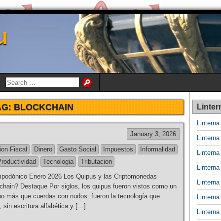
u
AG:
BLOCKCHAIN
Linter
Lintern
January 3, 2026
Lintern
ion Fiscal
Dinero
Gasto Social
Impuestos
Informalidad
Lintern
Productividad
Tecnologia
Tributacion
Lintern
mpodónico Enero 2026 Los Quipus y las Criptomonedas
Lintern
chain? Destaque Por siglos, los quipus fueron vistos como un
o más que cuerdas con nudos: fueron la tecnología que
Lintern
 sin escritura alfabética y […]
Lintern