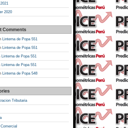
 2021
r 2020
t Comments
n
Linterna de Popa 551
n
Linterna de Popa 551
n
Linterna de Popa 551
n
Linterna de Popa 551
n
Linterna de Popa 548
ories
racion Tributaria
a
 Comercial