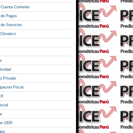
 Cuenta Corriente
 de Pagos
 de Servicios
Climatico
a
tividad
 Privado
ipacion Fiscal
19
iscal
a
on 1929
leo