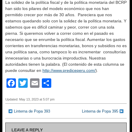
La solidez de la política fiscal y de la política monetaria del BCRP
han sido los pilares del modelo económico que nos han
permitido crecer por más de 30 años. Pareciera que nos
estamos quedando solo con la solidez de la política monetaria. Y
sabemos que es difícil caminar y peor, correr con una sola
pierna. Si queremos volver a correr como en el pasado es
necesario que se enrumbe la política fiscal. Aumentar los gastos
corrientes en transferencias monetarias, bonos y subsidios no es
una política sana, como tampoco lo es incrementar consultorías
innecesarias o una burocracia improductiva. Nuestras
autoridades tienen la palabra. (El contenido de esta columna se
puede consultar en
http://www.prediceperu.com/
).
F
T
E
S
a
wi
m
h
c
tt
ail
ar
Updated: May 13, 2023 at 5:07 pm
e
er
e
Linterna de Popa 393
Linterna de Popa 395
b
o
LEAVE A REPLY